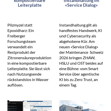
kompostierbare
Instandhaltung im
Leiterplatte
«Service Dialog»
Pilzmyzel statt
Instandhaltung gilt als
Epoxidharz: Ein
handfestes Handwerk, KI
Freiberger
und Cybersecurity als
Forschungsteam
abgehobene Kür. Am
verwandelt ein
neuen «Service Dialog»
Restprodukt der
der Maintenance Schweiz
Zitronensäureproduktion
2026 bringen ZHAW,
in eine kompostierbare
HSLU und OST beides auf
Leiterplatte. Sie lässt sich
eine Bühne: vom Smart
nach Nutzungsende
Service über agentische
rückstandslos in Wasser
KI bis zu Zero Trust, an
auflösen.
einem Tag.