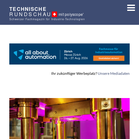
TECHNISCHE
RUNDSCHAU
mit polyscope'
Schweizer Fachmagazin für Industrie-Technologien
Ihr zukünftiger Werbeplatz?
Unsere Mediadaten