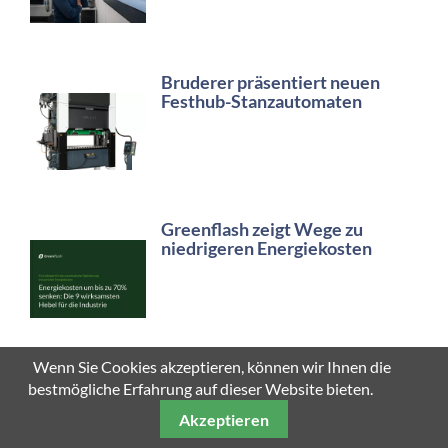
Bruderer präsentiert neuen
Festhub-Stanzautomaten
Greenflash zeigt Wege zu
niedrigeren Energiekosten
Wenn Sie Cookies akzeptieren, können wir Ihnen die
Sensor+Test setzt auf KI und
bestmögliche Erfahrung auf dieser Website bieten.
Messtechnik
Akzeptieren