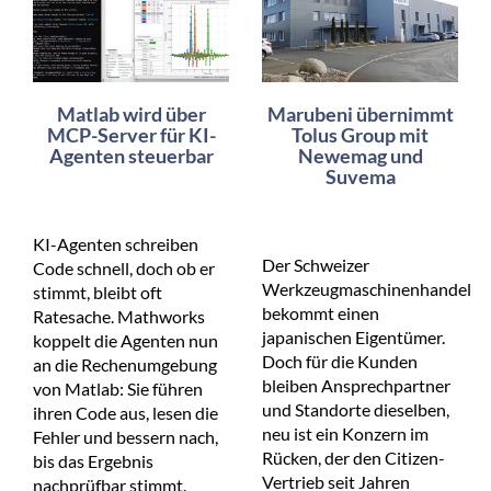
Matlab wird über
Marubeni übernimmt
MCP-Server für KI-
Tolus Group mit
Agenten steuerbar
Newemag und
Suvema
KI-Agenten schreiben
Der Schweizer
Code schnell, doch ob er
Werkzeugmaschinenhandel
stimmt, bleibt oft
bekommt einen
Ratesache. Mathworks
japanischen Eigentümer.
koppelt die Agenten nun
Doch für die Kunden
an die Rechenumgebung
bleiben Ansprechpartner
von Matlab: Sie führen
und Standorte dieselben,
ihren Code aus, lesen die
neu ist ein Konzern im
Fehler und bessern nach,
Rücken, der den Citizen-
bis das Ergebnis
Vertrieb seit Jahren
nachprüfbar stimmt.