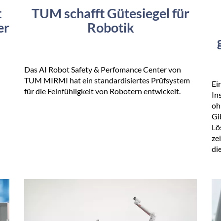
t
TUM schafft Gütesiegel für
er
Robotik
Das AI Robot Safety & Perfomance Center von
TUM MIRMI hat ein standardisiertes Prüfsystem
Ei
für die Feinfühligkeit von Robotern entwickelt.
In
oh
Gi
Lö
ze
di