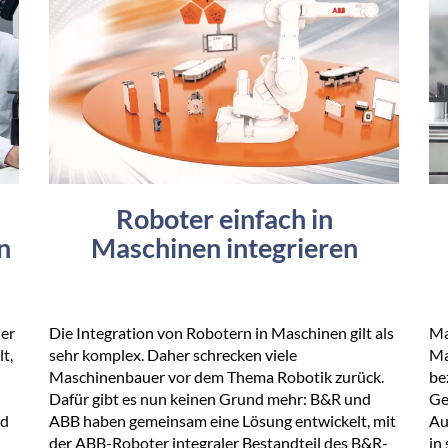
Roboter einfach in
n
Maschinen integrieren
der
Die Integration von Robotern in Maschinen gilt als
Ma
t,
sehr komplex. Daher schrecken viele
Ma
Maschinenbauer vor dem Thema Robotik zurück.
be
Dafür gibt es nun keinen Grund mehr: B&R und
Ge
nd
ABB haben gemeinsam eine Lösung entwickelt, mit
Au
der ABB-Roboter integraler Bestandteil des B&R-
in