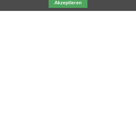
Akzeptieren
Unsere weiteren Fachmagazine
Impressum
Datenschutz
AGB