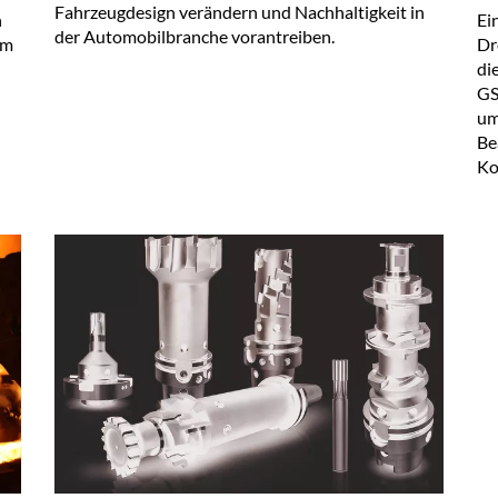
Fahrzeugdesign verändern und Nachhaltigkeit in
n
Ei
der Automobilbranche vorantreiben.
em
Dr
di
GS
um
Be
Ko