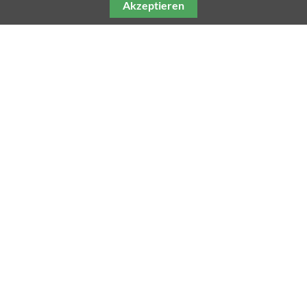
Akzeptieren
Unsere weiteren Fachmagazine
Impressum
Datenschutz
AGB