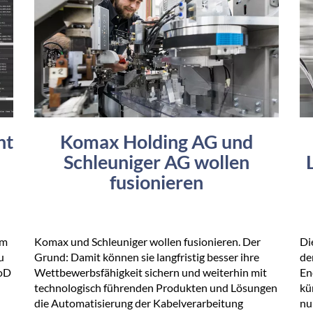
ht
Komax Holding AG und
Schleuniger AG wollen
fusionieren
im
Komax und Schleuniger wollen fusionieren. Der
Di
u
Grund: Damit können sie langfristig besser ihre
de
roD
Wettbewerbsfähigkeit sichern und weiterhin mit
En
technologisch führenden Produkten und Lösungen
kü
die Automatisierung der Kabelverarbeitung
nu