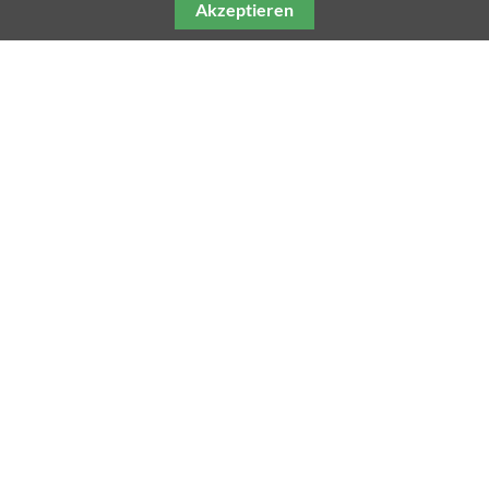
Akzeptieren
Unsere weiteren Fachmagazine
Impressum
Datenschutz
AGB