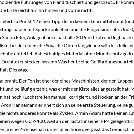
obler die Führungen von Hand tuschiert und geschaut». Er komm
ie Liste reicht für ihn hinten und vorne nicht.
 liefert zu Punkt 12 einen Tipp, der in keinem Lehrmittel steht (und
eitungspapier mit Spucke ankleben und die Finger sind safe. Und 0
.» Simon Eder, Anlagenbauer, hakt alle 20 Punkte ab und legt nach 
iste, bei der einem die Suva die Ohren langziehen würde: «Teile mi
huhe entfettet. Asbesthaltiges Material ohne Mundschutz gedre
m Drehfutter stecken lassen.» Was heute eine Gefährdungsbeurteil
halt Dienstag.
d prahlt. Der Ton ist eher der eines Maschinisten, der den Lappen
t und beiläufig erzählt, was er mit der Kiste alles angestellt hat. 
 hat noch «Lochstreifen manuell korrigiert und Nocken an der F
». Aron Kannemann erinnert sich an seine erste Steuerung, «eine gu
 die nichts anderes konnte als Zyklen. Armin Adam hatte keinen 
einen wegen G0 Z-100, weil an der Tastatur seiner FP4 gelegentlich
r je eine Z-Achse hat runterfallen hören, vergisst das Geräusch ni