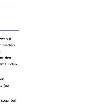
wer auf
en Medien
er
nt, den
ger Stunden
den
Kaffee
d sogar bei