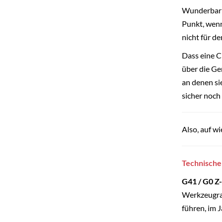
Wunderbar t
Punkt, wenn
nicht für de
Dass eine C
über die Ge
an denen si
sicher noch 
Also, auf w
Technische
G41 / G0 Z
Werkzeugrad
führen, im J