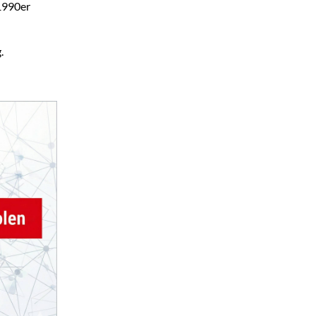
 1990er
.