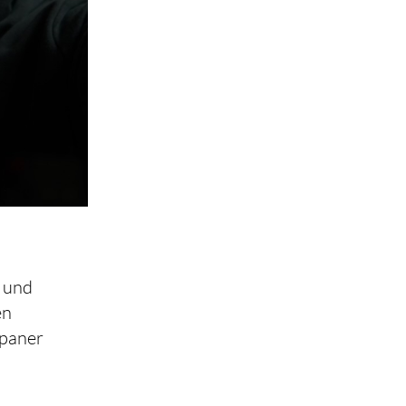
, und
en
spaner