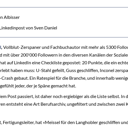
n Albisser
 Linkedinpost von Sven Daniel
l
,
Vollblut-Zerspaner und Fachbuchautor mit mehr als 5300 Follo
d mit über 200'000 Followern in den diversen Kanälen der Sozial
hat auf LinkedIn eine Checkliste gepostet: 20 Punkte, die ein echt
rlebt haben muss: U-Stahl gefeilt, Guss geschliffen, Inconel zerspa
Crash gebaut. Ein Ratespiel für die Branche, und innerhalb weni
gefühlt jeder, der je Späne gemacht hat.
m Post passiert, ist daher noch ergiebiger als die Liste selbst. In 
 entsteht eine Art Berufsarchiv, ungefiltert und zwischen zwei 
, Fertigungsleiter, hat «Meissel für den Langhobler geschliffen un