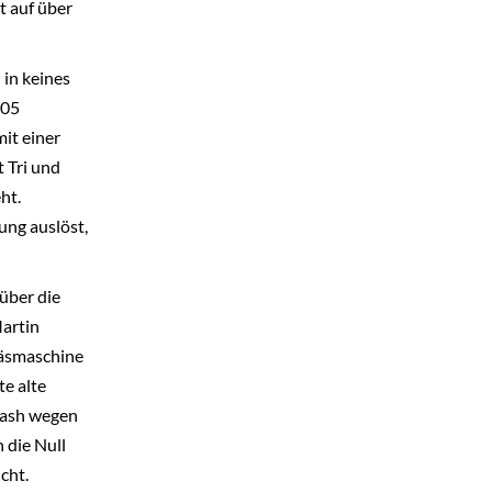
t auf über
 in keines
,05
mit einer
t Tri und
ht.
ung auslöst,
 über die
Martin
räsmaschine
te alte
Crash wegen
 die Null
cht.