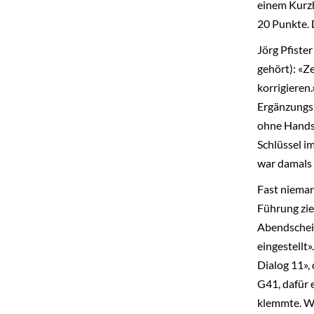
einem Kurzh
20 Punkte. D
Jörg Pfister
gehört): «Z
korrigieren
Ergänzungsl
ohne Handsc
Schlüssel i
war damals 
Fast nieman
Führung zieh
Abendschein
eingestellt
Dialog 11»,
G41, dafür 
klemmte. We