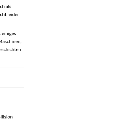
ch als
cht leider
 einiges
 Maschinen,
Geschichten
llision