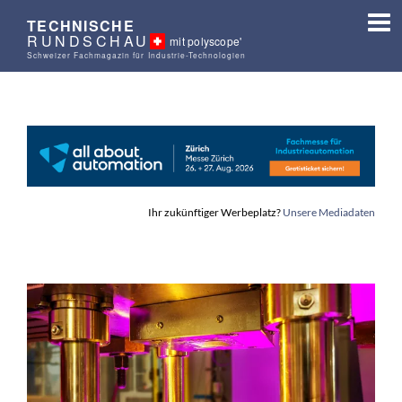
TECHNISCHE
RUNDSCHAU
mit polyscope'
Schweizer Fachmagazin für Industrie-Technologien
Ihr zukünftiger Werbeplatz?
Unsere Mediadaten