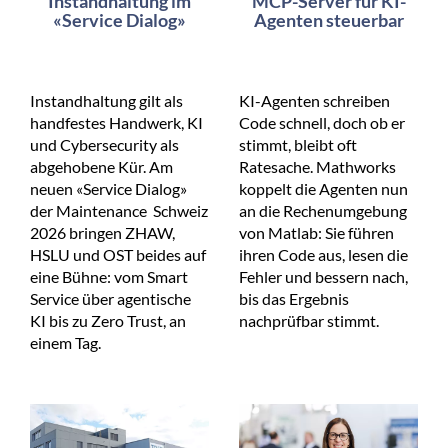
Instandhaltung im
MCP-Server für KI-
«Service Dialog»
Agenten steuerbar
Instandhaltung gilt als
KI-Agenten schreiben
handfestes Handwerk, KI
Code schnell, doch ob er
und Cybersecurity als
stimmt, bleibt oft
abgehobene Kür. Am
Ratesache. Mathworks
neuen «Service Dialog»
koppelt die Agenten nun
der Maintenance Schweiz
an die Rechenumgebung
2026 bringen ZHAW,
von Matlab: Sie führen
HSLU und OST beides auf
ihren Code aus, lesen die
eine Bühne: vom Smart
Fehler und bessern nach,
Service über agentische
bis das Ergebnis
KI bis zu Zero Trust, an
nachprüfbar stimmt.
einem Tag.