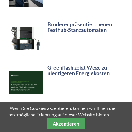
Bruderer präsentiert neuen
Festhub-Stanzautomaten
Greenflash zeigt Wege zu
niedrigeren Energiekosten
Wenn Sie Cookies akzeptieren, können wir Ihnen die
Sensor+Test setzt auf KI und
bestmögliche Erfahrung auf dieser Website bieten.
Messtechnik
Akzeptieren