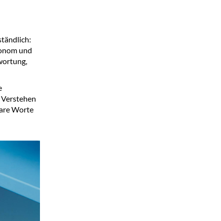
tändlich:
utonom und
wortung,
e
. Verstehen
lare Worte