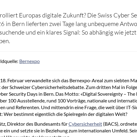
olliert Europas digitale Zukunft? Die Swiss Cyber Se
6 in Bern lieferten zwei Tage lang unbequeme Antwo
uchende und ein klares Signal: So abhängig wie jetzt
iben.
ildquelle:
Bernexpo
18. Februar verwandelte sich das Bernexpo-Areal zum siebten Mal
der Schweizer Cybersicherheitsdebatte. Zum dritten Mal in Folge
yber Security Days in Bern. Das Motto: «Digital Sovereignty – Th
Über 100 Ausstellende, rund 100 Vorträge, nationale und internati
en und Referenten. Und mittendrin eine Frage, die weit über IT-Si
t: Wer bestimmt eigentlich die Spielregeln der digitalen Welt?
ütz, Direktor des Bundesamts für
Cybersicherheit
(BACS), ordnete
ge ein und setzte sie in Beziehung zum internationalen Umfeld. Sein