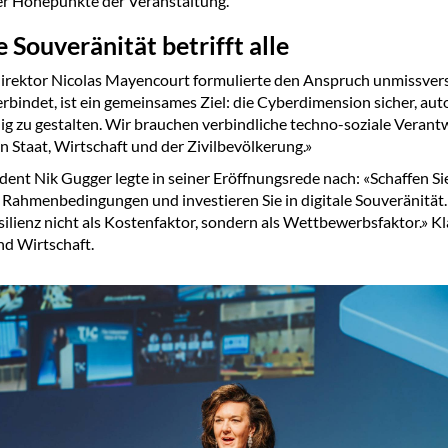
er Höhepunkte der Veranstaltung.
e Souveränität betrifft alle
rektor Nicolas Mayencourt formulierte den Anspruch unmissvers
rbindet, ist ein gemeinsames Ziel: die Cyberdimension sicher, a
ig zu gestalten. Wir brauchen verbindliche techno-soziale Verant
n Staat, Wirtschaft und der Zivilbevölkerung.»
ent Nik Gugger legte in seiner Eröffnungsrede nach: «Schaffen Si
e Rahmenbedingungen und investieren Sie in digitale Souveränität
silienz nicht als Kostenfaktor, sondern als Wettbewerbsfaktor.» K
nd Wirtschaft.