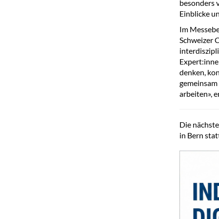
besonders v
Einblicke u
Im Messeber
Schweizer 
interdiszip
Expert:inne
denken, kon
gemeinsam m
arbeiten», 
Die nächste
in Bern stat