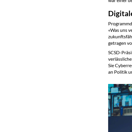
war einer d
Digital
Programmdi
«Was uns ve
zukunftsfäh
getragen vo
SCSD-Präsid
verlässlich
Sie Cyberre
an Politik u