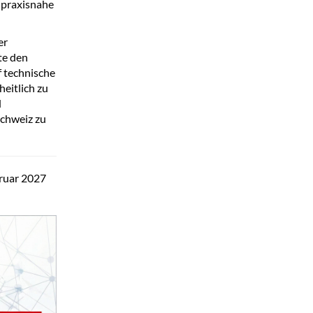
 praxisnahe
er
te den
f technische
eitlich zu
d
Schweiz zu
bruar 2027