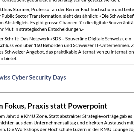
atthias Stürmer, Professor an der Berner Fachhochschule und Leite
r Public Sector Transformation, sieht das ähnlich: «Die Schweiz bef
m Abstellgleis. Es gibt grosse Chancen für die digitale Souveränitä
r Mut in strategischen Entscheidungen.»
er Schritt: Das Netzwerk «SDS – Souveräne Digitale Schweiz», ein
luss von über 160 Behörden und Schweizer IT-Unternehmen. Zie
es Schweizer Angebot, das praktikable Alternativen zu internatio
n bietet.
wiss Cyber Security Days
 Fokus, Praxis statt Powerpoint
em Jahr: die KMU Zone. Statt abstrakter Strategievorträge gab es
hichten aus dem Unternehmensalltag und direkten Austausch mit 
ern. Die Workshops der Hochschule Luzern in der KMU Lounge z