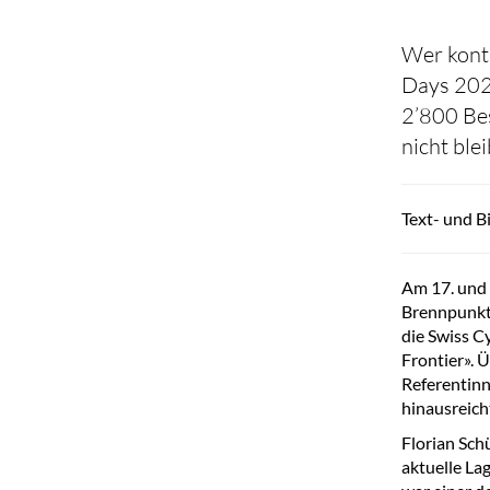
Wer kontr
Days 202
2’800 Bes
nicht ble
Text- und B
Am 17. und 
Brennpunkt 
die Swiss C
Frontier». 
Referentinn
hinausreich
Florian Sch
aktuelle La