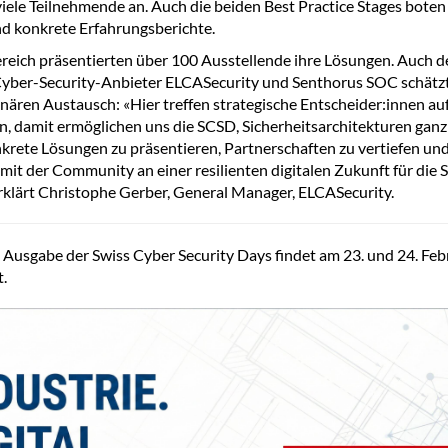
iele Teilnehmende an. Auch die beiden Best Practice Stages boten
nd konkrete Erfahrungsberichte.
eich präsentierten über 100 Ausstellende ihre Lösungen. Auch d
Cyber-Security-Anbieter ELCASecurity und Senthorus SOC schätz
linären Austausch: «Hier treffen strategische Entscheider:innen au
n, damit ermöglichen uns die SCSD, Sicherheitsarchitekturen ganzh
krete Lösungen zu präsentieren, Partnerschaften zu vertiefen un
it der Community an einer resilienten digitalen Zukunft für die 
erklärt Christophe Gerber, General Manager, ELCASecurity.
 Ausgabe der Swiss Cyber Security Days findet am 23. und 24. Fe
t.