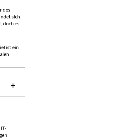
r des
indet sich
t, doch es
l ist ein
nalen
+
IT-
ogen