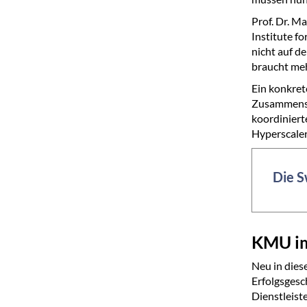
Prof. Dr. M
Institute fo
nicht auf de
braucht meh
Ein konkret
Zusammensch
koordiniert
Hyperscaler
Die S
KMU im
Neu in dies
Erfolgsgesc
Dienstleist