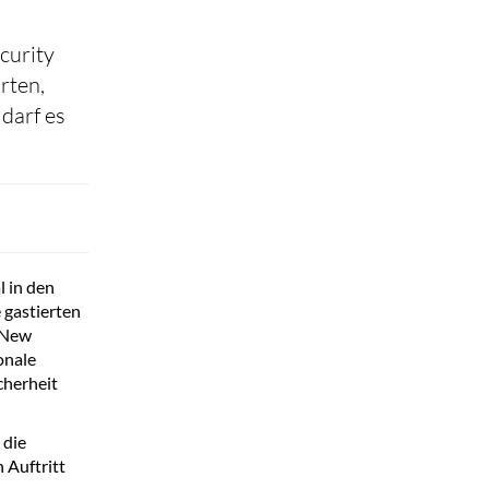
curity
rten,
 darf es
 in den
 gastierten
e New
onale
cherheit
 die
 Auftritt