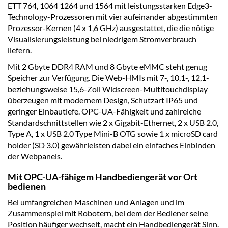
ETT 764, 1064 1264 und 1564 mit leistungsstarken Edge3-
Technology-Prozessoren mit vier aufeinander abgestimmten
Prozessor-Kernen (4 x 1,6 GHz) ausgestattet, die die nötige
Visualisierungsleistung bei niedrigem Stromverbrauch
liefern.
Mit 2 Gbyte DDR4 RAM und 8 Gbyte eMMC steht genug
Speicher zur Verfügung. Die Web-HMIs mit 7-, 10,1-, 12,1-
beziehungsweise 15,6-Zoll Widscreen-Multitouchdisplay
überzeugen mit modernem Design, Schutzart IP65 und
geringer Einbautiefe. OPC-UA-Fähigkeit und zahlreiche
Standardschnittstellen wie 2 x Gigabit-Ethernet, 2 x USB 2.0,
Type A, 1 x USB 2.0 Type Mini-B OTG sowie 1 x microSD card
holder (SD 3.0) gewährleisten dabei ein einfaches Einbinden
der Webpanels.
Mit OPC-UA-fähigem Handbediengerät vor Ort
bedienen
Bei umfangreichen Maschinen und Anlagen und im
Zusammenspiel mit Robotern, bei dem der Bediener seine
Position häufiger wechselt, macht ein Handbediengerät Sinn.