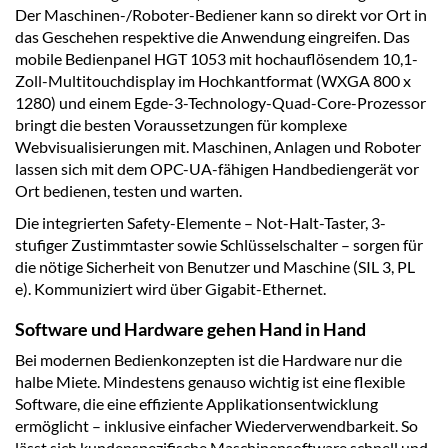
Der Maschinen-/Roboter-Bediener kann so direkt vor Ort in
das Geschehen respektive die Anwendung eingreifen. Das
mobile Bedienpanel HGT 1053 mit hochauflösendem 10,1-
Zoll-Multitouchdisplay im Hochkantformat (WXGA 800 x
1280) und einem Egde-3-Technology-Quad-Core-Prozessor
bringt die besten Voraussetzungen für komplexe
Webvisualisierungen mit. Maschinen, Anlagen und Roboter
lassen sich mit dem OPC-UA-fähigen Handbediengerät vor
Ort bedienen, testen und warten.
Die integrierten Safety-Elemente – Not-Halt-Taster, 3-
stufiger Zustimmtaster sowie Schlüsselschalter – sorgen für
die nötige Sicherheit von Benutzer und Maschine (SIL 3, PL
e). Kommuniziert wird über Gigabit-Ethernet.
Software und Hardware gehen Hand in Hand
Bei modernen Bedienkonzepten ist die Hardware nur die
halbe Miete. Mindestens genauso wichtig ist eine flexible
Software, die eine effiziente Applikationsentwicklung
ermöglicht – inklusive einfacher Wiederverwendbarkeit. So
lässt sich kundenspezifische Maschinensoftware schnell und