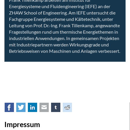
Energiesysteme und Fluidengineering (IEFE) an der
ZHAW School of Engineering. Am IEFE untersucht die
Fachgruppe Energiesysteme und Kältetechnik, unter
Leitung von Prof. Dr.-Ing. Frank Tillenkamp, angewandte
Fragestellungen rund um thermische Energiethemen in
industriellen Anwendungen. In gemeinsamen Projekten
mit Industriepartnern werden Wirkungsgrade und
Betriebsweisen von Maschinen und Anlagen verbessert.
Facebook
Twitter
LinkedIn
E-mail
tumblr
Reddit
Impressum