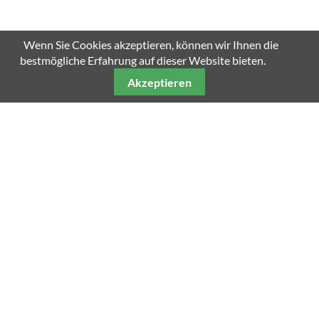
Wenn Sie Cookies akzeptieren, können wir Ihnen die
bestmögliche Erfahrung auf dieser Website bieten.
Akzeptieren
Unsere weiteren Fachmagazine
Impressum
Datenschutz
AGB