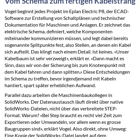
Vom Schema zum fertigen Kabelstrang
Vogel beginnt jedes Projekt im Eplan Electric P8, der ECAD-
Software zur Erstellung von Schaltplänen und technischer
Dokumentation für Maschinen und Anlagen. Er zeichnet das
elektrische Schema, definiert, welche Komponenten
miteinander kommunizieren müssen, und legt dabei bereits
sogenannte Splitpunkte fest, also Stellen, an denen ein Kabel
sich aufteilt. Das klingt nach einem Detail. Ist keines. «Unser
Kabelbaum ist sehr verzweigt», erklärt er. «Dann macht es
Sinn, dass wir von der Sicherung bis zum Knotenpunkt mit
dem Kabel fahren und dann splitten.» Diese Entscheidungen
im Schema zu treffen, bevor irgendjemand mit Kabeln
hantiert, spart später erheblichen Aufwand.
Parallel dazu arbeiten die Maschinenbaukollegen in
SolidWorks. Der Datenaustausch läuft direkt über native
SolidWorks-Dateien, nicht über das verbreitete STEP-
Format. Warum? «Bei Step braucht es recht viel Zeit zum
Exportieren oder Umwandeln, vor allem wenn es grosse
Baugruppen sind», erklärt Vogel. Also direkt, ohne Umweg:
Eine Kopie der SolidWorks-Datei landet auf dem