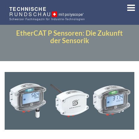
TECHNISCHE
RUNDSCHAU
mit polyscope'
Schweizer Fachmagazin für Industrie-Technologien
EtherCAT P Sensoren: Die Zukunft
der Sensorik