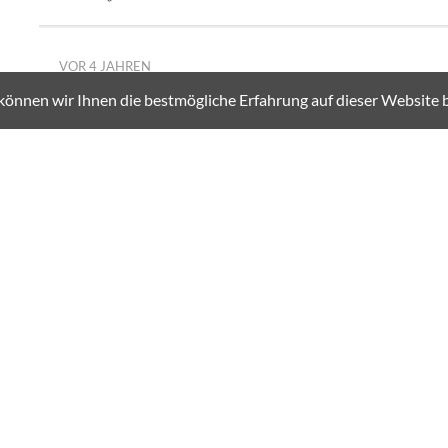
VOR 4 JAHREN
können wir Ihnen die bestmögliche Erfahrung auf dieser Website b
3
Teilen
Kommentieren
TECHNIK UND WISSEN
VOR 4 JAHREN
"Fantastisch besetzte Themen"
Dr. Jochen Köckler, Vorstandsvorsitzender Deutsche Messe A
zwischen 2500 und 3000 Aussteller. Die grossen Themen sind
haben über 200 Unternehmen, die hier Lösungen anbieten für
Wasserstoff, darunter Siemens oder Phoenix Contact.
Aber auch die Vernetzung der Fabrik wird selbstverständlic
Messe fantastisch besetzt hat, was allerdings keine Leistung 