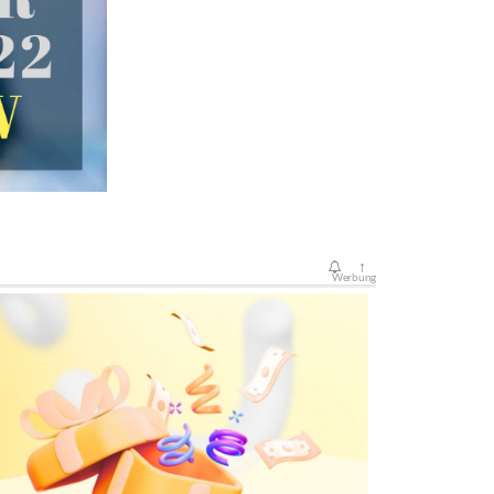
↑
Werbung