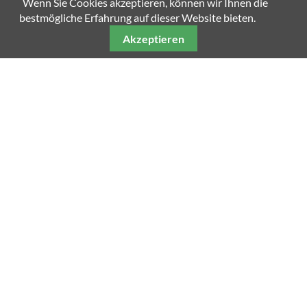
Wenn Sie Cookies akzeptieren, können wir Ihnen die
bestmögliche Erfahrung auf dieser Website bieten.
Akzeptieren
Unsere weiteren Fachmagazine
Impressum
Datenschutz
AGB