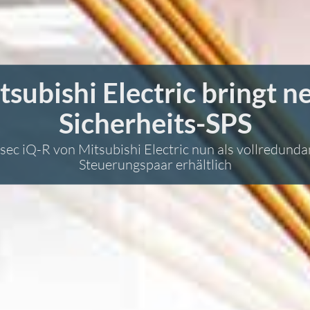
tsubishi Electric bringt n
Sicherheits-SPS
sec iQ-R von Mitsubishi Electric nun als vollredunda
Steuerungspaar erhältlich