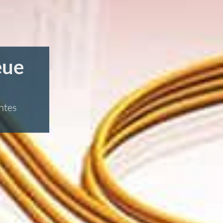
eue
ntes