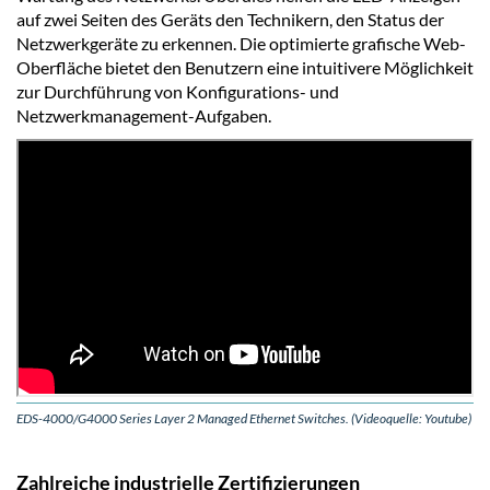
auf zwei Seiten des Geräts den Technikern, den Status der
Netzwerkgeräte zu erkennen. Die optimierte grafische Web-
Oberfläche bietet den Benutzern eine intuitivere Möglichkeit
zur Durchführung von Konfigurations- und
Netzwerkmanagement-Aufgaben.
EDS-4000/G4000 Series Layer 2 Managed Ethernet Switches. (Videoquelle: Youtube)
Zahlreiche industrielle Zertifizierungen