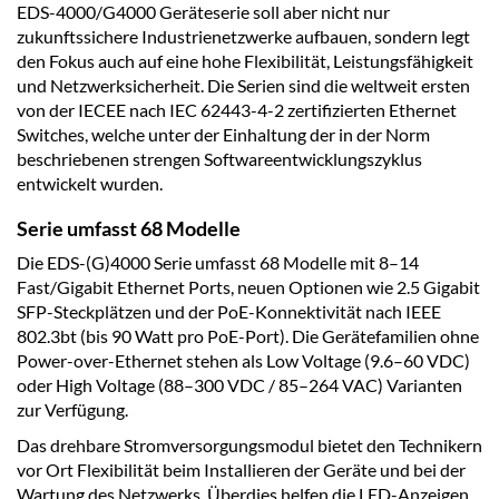
EDS-4000/G4000 Geräteserie soll aber nicht nur
zukunftssichere Industrienetzwerke aufbauen, sondern legt
den Fokus auch auf eine hohe Flexibilität, Leistungsfähigkeit
und Netzwerksicherheit. Die Serien sind die weltweit ersten
von der IECEE nach IEC 62443-4-2 zertifizierten Ethernet
Switches, welche unter der Einhaltung der in der Norm
beschriebenen strengen Softwareentwicklungszyklus
entwickelt wurden.
Serie umfasst 68 Modelle
Die EDS-(G)4000 Serie umfasst 68 Modelle mit 8–14
Fast/Gigabit Ethernet Ports, neuen Optionen wie 2.5 Gigabit
SFP-Steckplätzen und der PoE-Konnektivität nach IEEE
802.3bt (bis 90 Watt pro PoE-Port). Die Gerätefamilien ohne
Power-over-Ethernet stehen als Low Voltage (9.6–60 VDC)
oder High Voltage (88–300 VDC / 85–264 VAC) Varianten
zur Verfügung.
Das drehbare Stromversorgungsmodul bietet den Technikern
vor Ort Flexibilität beim Installieren der Geräte und bei der
Wartung des Netzwerks. Überdies helfen die LED-Anzeigen