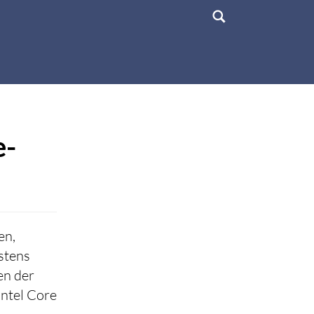
e-
en,
stens
en der
Intel Core