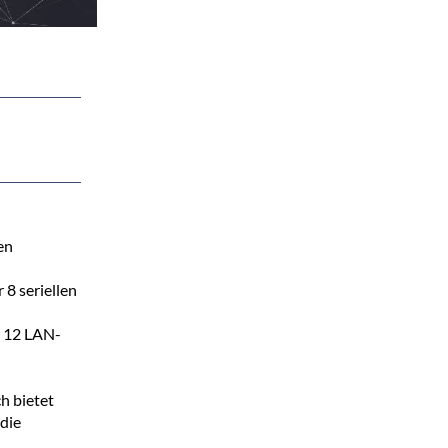
en
8 seriellen
u 12 LAN-
h bietet
die