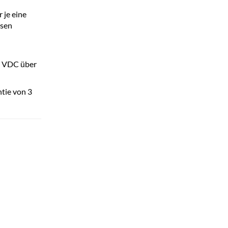
 je eine
ssen
24 VDC über
tie von 3