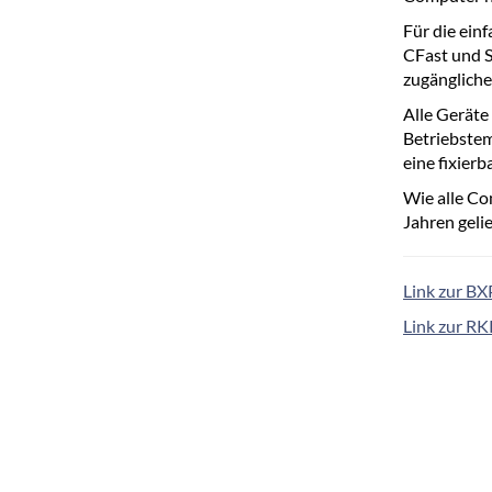
Für die ein
CFast und S
zugänglich
Alle Geräte
Betriebstem
eine fixie
Wie alle Co
Jahren gelie
Link zur B
Link zur RK