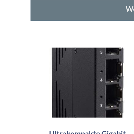
We
Ultrakompakte Gigabit