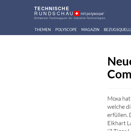
TECHNISCHE
RUNDSCHAU
mit polyscope'
Schweizer Fachmagazin für Industrie-Technologien
THEMEN
POLYSCOPE
MAGAZIN
BEZUGSQUELL
Neue
Com
Moxa hat
welche d
erfüllen.
Elkhart L