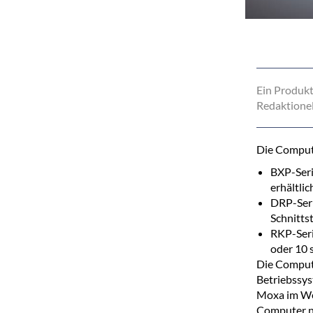
Ein Produkt
Redaktionel
Die Compute
BXP-Seri
erhältlic
DRP-Seri
Schnittst
RKP-Seri
oder 10 s
Die Compute
Betriebssys
Moxa im Wer
Computer n