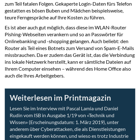
zum Teil fatalen Folgen. Gekaperte Login-Daten fürs Telefon
gestatten es bösen Buben und Mädchen beispielsweise,
teure Ferngespräche auf Ihre Kosten zu führen.
Es ist aber auch gut möglich, dass diese im WLAN-Router
Pishing-Webseiten verankern und so an Passwörter für
Onlinebanking und -shopping gelangen. Auch beliebt: den
Router als Teil eines Botnets zum Versand von Spam-E-Mails
missbrauchen. Da er zudem das Gerät ist, das die Verbindung
ins lokale Netzwerk herstellt, kann er sämtliche Dateien auf
Ihrem Computer einsehen – während des Home Office also
auch die Ihres Arbeitgebers.
Weiterlesen im Printmagazin
Lesen Sie im Interview mit Pascal Lamia und Daniel
Rudin vom ISB in Ausgabe 1/19 von «Technik und
Wissen» (Erscheinungsdatum: 1. März 2019), unter
anderem über Cyberattacken, die als Dienstleistungen
eingekauft werden können, und wieso es trotz Industrie