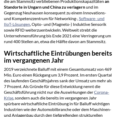
die am Stammsitz verbliebenen Produktionskapazitäten
an
Standorte in Ungarn und China zu verlagern
und im
Gegenzug Neuhausen konsequent zu einem Innovations-
und Kompetenzzentrum für Networking-,
Software- und
IIoT-Lösungen
, Opto- und (Magneto-) Induktive Sensorik
sowie RFID weiterzuentwickeln. Weltweit strebt die
Unternehmensführung bis Ende 2021 eine Verringerung um
rund 400 Stellen an, etwa die Hälfte davon am Stammsitz.
Wirtschaftliche Eintrübungen bereits
im vergangenen Jahr
2019 verzeichnete Balluff mit einem Gesamtumsatz von 469
Mio. Euro einen Rückgang um 3,9 Prozent. Im ersten Quartal
des laufenden Geschäftsjahres sank der Umsatz um mehr als
7 Prozent. Als Gründe für diese Entwicklung nennt die
Geschäftsführung nicht nur die Auswirkungen der
Corona-
Krise
, sondern auch die bereits im vergangenen Jahr
spürbare wirtschaftliche Eintrübung in für Balluff wichtigen
Industrien wie der Automobilbranche oder dem Maschinen-
und Anlagenbau durch den tiefgreifenden strukturellen