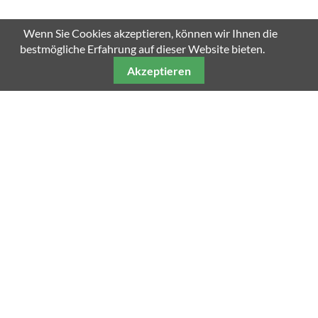
Wenn Sie Cookies akzeptieren, können wir Ihnen die
bestmögliche Erfahrung auf dieser Website bieten.
Akzeptieren
Unsere weiteren Fachmagazine
Impressum
Datenschutz
AGB