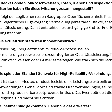
 deckt Bonden, Mikroschweissen, Löten, Kleben und Inspektion
iterien haben Sie diese Mischung zusammengestellt?
folgt der Logik einer realen Baugruppe: Oberflächenreinheit, Pla
l, eigentlicher Fügevorgang, Vermeidung parasitärer Effekte, ans
alitätssicherung. Damit entsteht eine durchgängige End-to-End-
ungstechnik.
ie aktuell den stärksten Innovationsdruck?
risierung, Energieeffizienz im Reflow-Prozess, neuen
rmulierungen sowie bei prozessintegrierter Qualitätssicherung.
Punktschweissen oder GHz-Plasma zeigen, wie stark sich die Tec
t.
e spielt der Standort Schweiz für High-Reliability-Verbindung
t ist stark in Medtech, Industrieelektronik, Leistungselektronik u
-Anwendungen. Genau dort sind stabile Drahtverbindungen, saube
 und reproduzierbare Lötprozesse kritisch. Das Event bündelt di
egional und macht sie sichtbar.
eilnehmer sind gekommen. Haben Sie das erwartet?