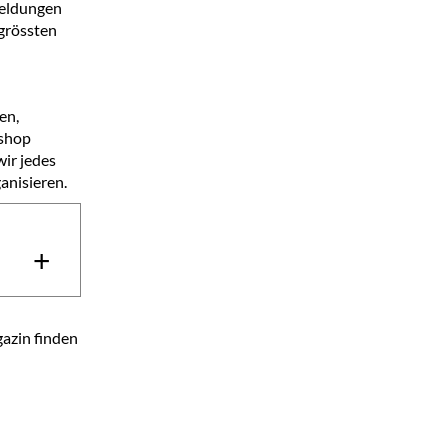
meldungen
 grössten
en,
kshop
wir jedes
anisieren.
+
azin finden