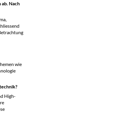
 ab. Nach
sma,
chliessend
Betrachtung
 Themen wie
hnologie
stechnik?
nd High-
re
ese