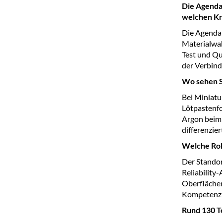
Die Agenda
welchen Kr
Die Agenda 
Materialwah
Test und Qu
der Verbind
Wo sehen S
Bei Miniatu
Lötpastenfo
Argon beim 
differenzier
Welche Roll
Der Standor
Reliability
Oberflächen
Kompetenz r
Rund 130 T