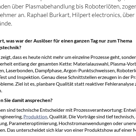
den über Plasmabehandlung bis Roboterlöten, zoge
ehmer an. Raphael Burkart, Hilpert electronics, über
ünde.
rt, was war der Auslöser für einen ganzen Tag nur zum Thema
stechnik?
zeigt, dass es heute nicht mehr um einzelne Prozesse geht, sonde
erheit entlang der gesamten Kette: Materialauswahl, Plasma-Vo
n, Laserbonden, Dampfphase, Argon-Punktschweissen, Roboter­l
Test und Inspektion. Genau diese Schnittstellen erzeugen in der Pr
leme. Ziel ist es, planbare Qualität statt reaktiver Fehleranalyse 
.
n Sie damit ansprechen?
n sind technische Entscheider mit Prozessverantwortung: Entwi
Engineering,
Produktion
, Qualität. Die Vorträge sind tief technisch
tung, Parameteroptimierung, Hochstromanwendungen oder uner
n. Das unterscheidet sich klar von einer Produktshow auf einer 