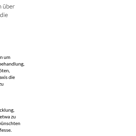
n über
 die
rn um
rbehandlung,
öten,
axis die
zu
cklung,
, etwa zu
wünschten
Messe.