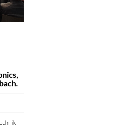
onics,
bach.
technik