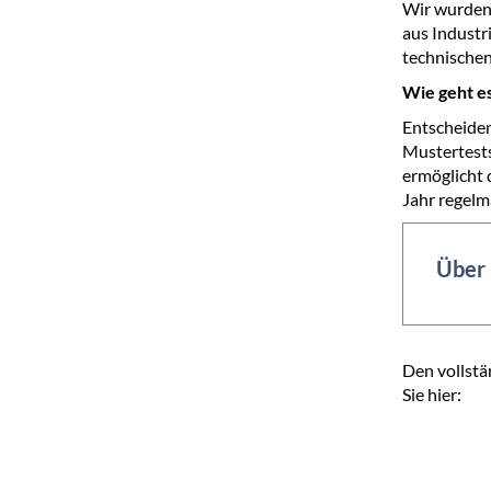
Wir wurden
aus Industr
technischen
Wie geht e
Entscheiden
Mustertest
ermöglicht d
Jahr regelm
Über 
Den vollstä
Sie hier: