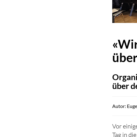
«Wir
über
Organi
über d
Autor: Euge
Vor einig
Tag in di