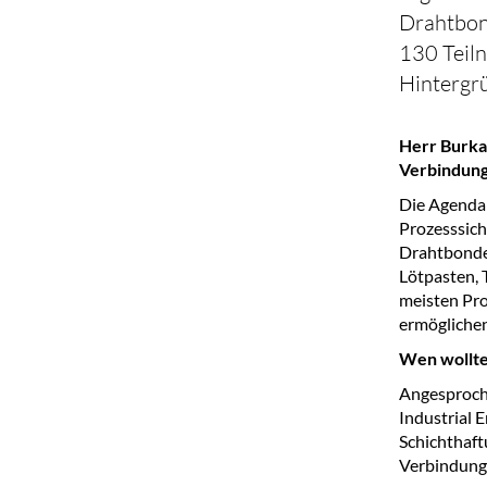
Drahtbon
130 Teiln
Hintergr
Herr Burka
Verbindung
Die Agenda 
Prozesssich
Drahtbonde
Lötpasten, 
meisten Prob
ermöglichen
Wen wollte
Angesproche
Industrial 
Schichthaf
Verbindunge