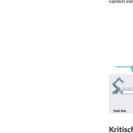
nämlich indu
Kritisc