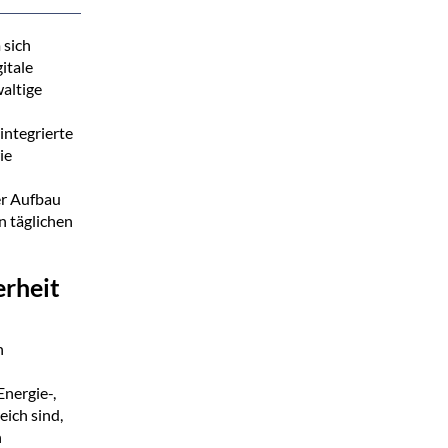
 sich
itale
altige
integrierte
ie
er Aufbau
n täglichen
rheit
n
Energie-,
ich sind,
n