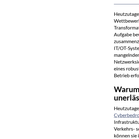
Heutzutage 
Wettbewerbs
Transformat
Aufgabe bew
zusammenzuf
IT/OT-Syste
mangelnder 
Netzwerksi
eines robus
Betrieb erf
Warum 
unerläs
Heutzutage 
Cyberbedr
Infrastrukt
Verkehrs- s
können sie 