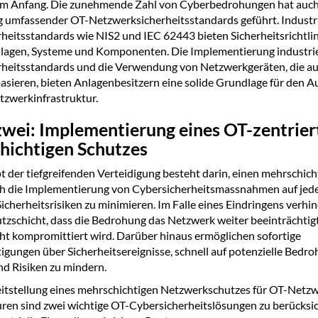
am Anfang. Die zunehmende Zahl von Cyberbedrohungen hat auch
 umfassender OT-Netzwerksicherheitsstandards geführt. Industri
heitsstandards wie NIS2 und IEC 62443 bieten Sicherheitsrichtlin
nlagen, Systeme und Komponenten. Die Implementierung industrie
heitsstandards und die Verwendung von Netzwerkgeräten, die au
asieren, bieten Anlagenbesitzern eine solide Grundlage für den A
tzwerkinfrastruktur.
zwei: Implementierung eines OT-zentrier
hichtigen Schutzes
 der tiefgreifenden Verteidigung besteht darin, einen mehrschich
h die Implementierung von Cybersicherheitsmassnahmen auf jed
Sicherheitsrisiken zu minimieren. Im Falle eines Eindringens verhin
tzschicht, dass die Bedrohung das Netzwerk weiter beeinträchtig
ht kompromittiert wird. Darüber hinaus ermöglichen sofortige
igungen über Sicherheitsereignisse, schnell auf potenzielle Bedr
nd Risiken zu mindern.
eitstellung eines mehrschichtigen Netzwerkschutzes für OT-Netz
uren sind zwei wichtige OT-Cybersicherheitslösungen zu berücksic