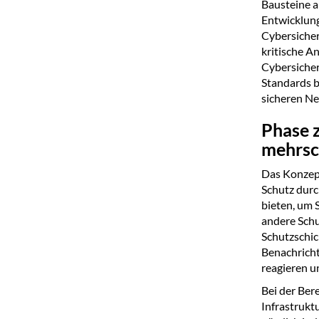
Bausteine 
Entwicklung
Cybersicher
kritische A
Cybersicher
Standards b
sicheren Ne
Phase 
mehrsc
Das Konzept
Schutz durc
bieten, um 
andere Schu
Schutzschic
Benachricht
reagieren u
Bei der Ber
Infrastrukt