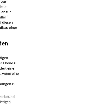
 zur
elle
ien für
ller
f diesen
ufbau einer
ten
tigen
er Ebene zu
dert eine
t, wenn eine
ohungen zu
werke und
htigen,