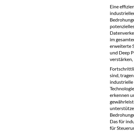
Eine effizi
industriell
Bedrohunge
potenzielles
Datenverkeh
im gesamten
erweiterte 
und Deep Pa
verstärken,
Fortschritt
sind, trage
industriell
Technologie
erkennen un
gewährleist
unterstütze
Bedrohungen
Das für ind
für Steueru