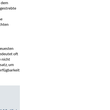
r dem
gestrebte
ne
chten
neuesten
edeutet oft
 nicht
satz, um
erfügbarkeit