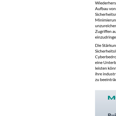
Wiederhers
Aufbau von
Sicherheit
Minimierung
unzureichen
Zugriffen a
einzudringe
Die Stärkun
Sicherheits
Cyberbedroh
eine Unterb
leisten kön
ihre indust
zu beeinträ