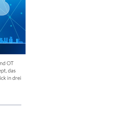
und OT
pt, das
ck in drei