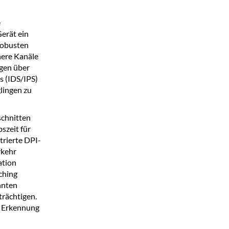
e
erät ein
 robusten
here Kanäle
ügen über
s (IDS/IPS)
lingen zu
schnitten
szeit für
trierte DPI-
rkehr
ation
ching
nnten
trächtigen.
e Erkennung