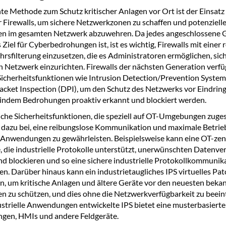
ente Methode zum Schutz kritischer Anlagen vor Ort ist der Einsatz
er Firewalls, um sichere Netzwerkzonen zu schaffen und potenziell
n im gesamten Netzwerk abzuwehren. Da jedes angeschlossene G
 Ziel für Cyberbedrohungen ist, ist es wichtig, Firewalls mit einer
rsfilterung einzusetzen, die es Administratoren ermöglichen, sic
 Netzwerk einzurichten. Firewalls der nächsten Generation verf
Sicherheitsfunktionen wie Intrusion Detection/Prevention System
cket Inspection (DPI), um den Schutz des Netzwerks vor Eindring
 indem Bedrohungen proaktiv erkannt und blockiert werden.
liche Sicherheitsfunktionen, die speziell auf OT-Umgebungen zuge
n dazu bei, eine reibungslose Kommunikation und maximale Betrieb
e Anwendungen zu gewährleisten. Beispielsweise kann eine OT-zen
, die industrielle Protokolle unterstützt, unerwünschten Datenve
d blockieren und so eine sichere industrielle Protokollkommunik
en. Darüber hinaus kann ein industrietaugliches IPS virtuelles Pat
n, um kritische Anlagen und ältere Geräte vor den neuesten beka
 zu schützen, und dies ohne die Netzwerkverfügbarkeit zu beein
ustrielle Anwendungen entwickelte IPS bietet eine musterbasiert
ngen, HMIs und andere Feldgeräte.