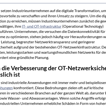
setzen Industrieunternehmen auf die digitale Transformation, um
vorteile zu verschaffen und ihren Umsatz zu steigern. Um die dig
ion zu erreichen, müssen Industrieunternehmen zunächst die gew
ältigen, ihre
IT- und OT-Infrastruktur
(Operational Technology)
ühren. Unternehmen, die versuchen die Datenkonnektivität für 
me zu optimieren, stehen jedoch häufig vor Herausforderungen w
Leistung, begrenzter Netzwerktransparenz und geringerer
cherheit aufgrund der bestehenden OT-Netzwerkinfrastruktur. D
ten, leistungsstarken und wartungsfreundlichen Netzwerks für de
ordert eine gründliche Planung.
die Verbesserung der OT-Netzwerksiche
slich ist
sind industrielle Anwendungen mit immer mehr und beispiellose
ohungen
konfrontiert. Diese Bedrohungen zielen oft auf kritische
uren in verschiedenen Branchen auf der ganzen Welt ab, darunter 
owie Wasser- und Abwasseranlagen. Wenn solche Angriffe erfolgre
industriellen Unternehmen erhebliche Schäden in Form von hohe