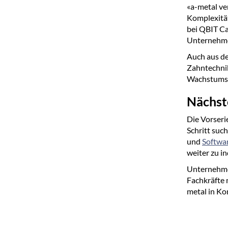
«a-metal ve
Komplexität
bei QBIT Ca
Unternehme
Auch aus de
Zahntechnik,
Wachstumsph
Nächste
Die Vorseri
Schritt suc
und
Softwa
weiter zu in
Unternehmen
Fachkräfte 
metal in Ko