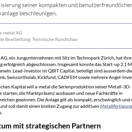
lisierung seiner kompakten und benutzerfreundliche
anlage beschleunigen.
 a-metal AG
le Bearbeitung: Technische Rundschau
 AG, ein Jungunternehmen mit Sitz im Technopark Zürich, hat ihre
g erfolgreich abgeschlossen. Insgesamt konnte das Start-up 2,1 M
eln. Lead-Investor ist QBIT Capital, beteiligt sind ausserdem di
nk, Swissortholab, Kickfund, CADFEM sowie mehrere Angel-Inve
schen Kapital will a-metal die Serienproduktion seiner Metall-3D-
 starten, die Marktpräsenz ausbauen und neue Fachkräfte in
reichen gewinnen. Die Anlage gilt als kompakt, erschwinglich und 
und soll damit einen breiten Zugang zur additiven
Metallfertigung
.
um mit strategischen Partnern