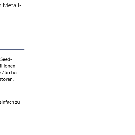
n Metall-
 Seed-
illionen
e Zürcher
storen.
einfach zu