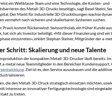
reint ein Weltklasse-Team und eine Technologie, die Kosten- und
sbarrieren des Metall-3D-Drucks beseitigt», sagt Basel Sbeini, Se
pital. Der Markt für industrielle 3D-Drucklösungen wachse dynam
n vermehrt nach sicheren und skalierbaren Systemen suchen.
r Praxis kommt Rückenwind: Swissortholab, ein früher Kunde aus
 hat sich als Investor beteiligt. «Mit dieser Finanzierung sind wir b
ase einzutreten», erklärt Stephan Steiner, Mitgründer der a-met
r Schritt: Skalierung und neue Talente
enproduktion der kompakten Metall-3D-Drucker läuft bereits. Im
ht a-metal neue Teammitglieder in den Bereichen Kundensupport,
reentwicklung
. Ziel ist es, den Service auszubauen und die additiv
dustrialisieren.
, die den Metall-3D-Druck strategisch einsetzen möchten, sowi
mit Interesse an innovativer Fertigungstechnologie sind eingeladen
ntakt zu treten.