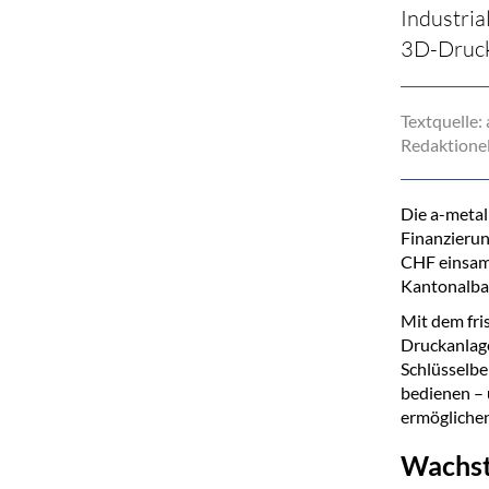
Industria
3D-Druck
Textquelle:
Redaktionel
Die a-metal
Finanzierun
CHF einsamm
Kantonalba
Mit dem fri
Druckanlage
Schlüsselbe
bedienen – 
ermöglichen
Wachst