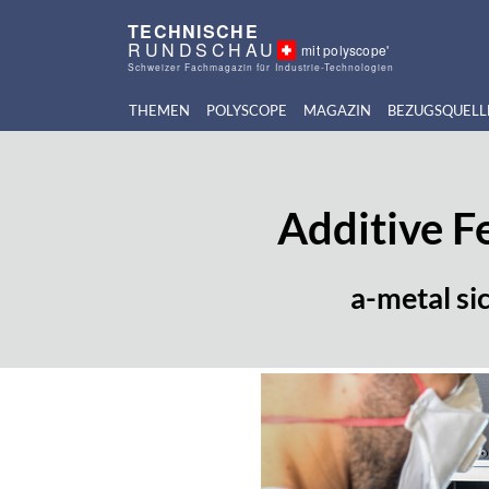
TECHNISCHE
RUNDSCHAU
mit polyscope'
Schweizer Fachmagazin für Industrie-Technologien
THEMEN
POLYSCOPE
MAGAZIN
BEZUGSQUELL
Additive F
a-metal si