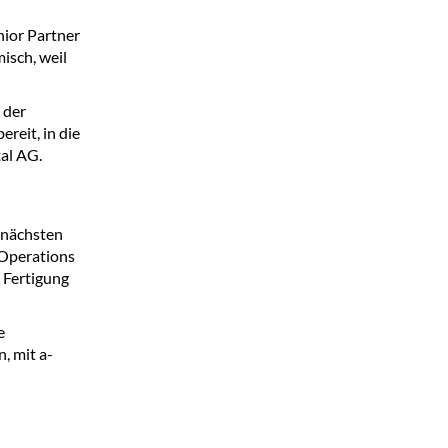
nior Partner
isch, weil
 der
ereit, in die
al AG.
 nächsten
 Operations
e Fertigung
e
, mit a-