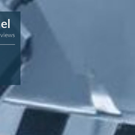
el
rviews