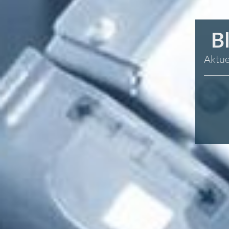
B
Aktue