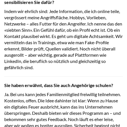
sensibilisieren Sie dafür?
Indem wir ehrlich sind: Jede Information, die ich online teile,
vergrössert meine Angriffsfläche. Hobbys, Vorlieben,
Netzwerke – alles Futter für den Angreifer. Ich nenne das den
«siebten Sinn». Ein Gefühl dafür, ob ein Profil echt ist. Ob ein
Kontakt plausibel wirkt. Es geht um digitale Achtsamkeit. Wir
vermitteln das in Trainings, etwa wie man Fake-Profile
erkennt, Bilder prüft, Quellen validiert. Noch nicht überall
ausgerollt – aber wichtig, gerade auf Plattformen wie
LinkedIn, die beruflich so nützlich und gleichzeitig so
gefährlich sind.
Sie haben erwähnt, dass Sie auch Angehörige schulen?
Ja. Bei uns kann jedes Familienmitglied freiwillig teilnehmen.
Kostenlos, offen. Die Idee dahinter ist klar: Wenn zu Hause
ein digitales Feuer ausbricht, kann das ins Unternehmen
überspringen. Deshalb bieten wir dieses Programm an – und
bekommen sehr gutes Feedback. Noch läuft es eher leise,
aber wir wollen es breiter ausrollen. Sicherheit beginnt nicht