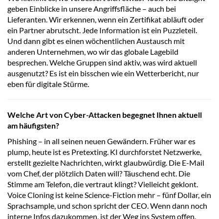
geben Einblicke in unsere Angriffsfläche – auch bei
Lieferanten. Wir erkennen, wenn ein Zertifikat abläuft oder
ein Partner abrutscht. Jede Information ist ein Puzzleteil.
Und dann gibt es einen wöchentlichen Austausch mit
anderen Unternehmen, wo wir das globale Lagebild
besprechen. Welche Gruppen sind aktiv, was wird aktuell
ausgenutzt? Es ist ein bisschen wie ein Wetterbericht, nur
eben für digitale Stürme.
Welche Art von Cyber-Attacken begegnet Ihnen aktuell
am häufigsten?
Phishing – in all seinen neuen Gewändern. Früher war es
plump, heute ist es Pretexting. KI durchforstet Netzwerke,
erstellt gezielte Nachrichten, wirkt glaubwürdig. Die E-Mail
vom Chef, der plötzlich Daten will? Täuschend echt. Die
Stimme am Telefon, die vertraut klingt? Vielleicht geklont.
Voice Cloning ist keine Science-Fiction mehr – fünf Dollar, ein
Sprachsample, und schon spricht der CEO. Wenn dann noch
interne Infos dazukommen, ist der Weg ins System offen.