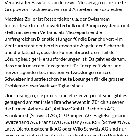
Veranstalter Easyfairs, an den zwei Messetagen eine breite
Gruppe von Fachbesuchern und Anbietern anzusprechen.
Matthias Zoller ist Ressortleiter u.a. der Swissmem
Industriesektoren Umwelttechnik und Pumpensysteme und
stellt mit seinem Verband als Messepartner die
umfangreichen Dienstleistungen für die Branche vor: «Im
Zentrum steht der bereits erwähnte Aspekt der Sicherheit
und die Tatsache, dass die Pumpenbranche ein Teil der
Lösung heutiger Herausforderungen ist. Da geht es darum,
dass dank unserem Engagement für Energieeffizienz und
hervorragenden technischen Entwicklungen unserer
Schweizer Industrie schon heute Lösungen für die grossen
Probleme dieser Welt verfügbar sind.»
Und Lösungen, die praxis- und effizienzerprobt sind, gibt es
genügend am zentralen Branchenevent in Zürich zu sehen:
die Firmen Avintos AG, AxFlow GmbH, Bachofen AG,
Bronkhorst (Schweiz) AG, CP Pumpen AG, EagleBurgmann
Switzerland AG, Franz Gysi AG, Häny AG, KSB (Schweiz) AG,
Latty Dichtungstechnik AG oder Wilo Schweiz AG sind nur
einige der zahlreichen Aussteller, die ihre neusten Produkte,