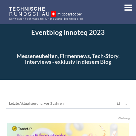
TECHNISCHE
RUNDSCHAU
mit polyscope'
Schweizer Fachmagazin für Industrie-Technologien
Eventblog Innoteq 2023
Messeneuheiten, Firmennews, Tech-Story,
Interviews - exklusiv in diesem Blog
↓
Letzte Aktualisierung: vor 3 Jahren
Werbung