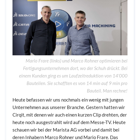
Mario Frare (links) und Marco Rohner optimieren bei
Fertigungsunternehmen dort, wo der Schuh drückt. Bei
einem Kunden ging es um Laufzeitreduktion von 14'000
Bauteilen. Sie schafften es von 14 min auf 9 min pro
Bauteil. Man rechne!
Heute befassen wir uns nochmals ein wenig mit jungen
Unternehmen aus unserer Branche. Gestern hatten wir
Cirqit, mit denen wir auch einen kurzen Clip drehten, der
heute noch ausgestrahlt wird auf dem Messe-TV. Heute
schauen wir bei der Marista AG vorbei und damit bei
deren Inhabern Marco Rohner und Mario Frare. Das