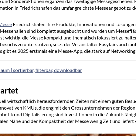
 und Sonderaktionen ergänzen das zweitägige Messegeschehen. F
tomation in Friedrichshafen das umfangreichste Messeangebot zu
Messe
Friedrichshafen ihre Produkte, Innovationen und Lösungen 
n Messehallen sind komplett ausgebucht und wurden um Messeflä
 ist wichtig, die Messe kompakt und thematisch fokussiert zu halt
besuchs zu unterstützen, setzt der Veranstalter Easyfairs auch au
 gibt es 2025 erstmals eine Messe-App, die stark auf Networking
um | sortierbar, filterbar, downloadbar
artet
tuell wirtschaftlich herausfordernden Zeiten mit einem guten Besu
innovativen KMUs, die eng mit den Grossunternehmen der Region 
Robotik und Digitalisierung sind Investitionen in die Zukunftsfähig
alen Nähe und der Kompaktheit der Messe wenig Zeit und liefert v