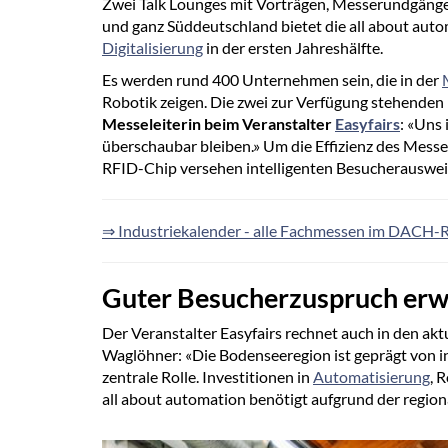
Zwei Talk Lounges mit Vorträgen, Messerundgänge
und ganz Süddeutschland bietet die all about au
Digitalisierung
in der ersten Jahreshälfte.
Es werden rund 400 Unternehmen sein, die in der
Robotik zeigen. Die zwei zur Verfügung stehende
Messeleiterin beim Veranstalter
Easyfairs
: «Uns
überschaubar bleiben.» Um die Effizienz des Messe
RFID-Chip versehen intelligenten Besucherausweis
⇒ Industriekalender - alle Fachmessen im DACH-Ra
Guter Besucherzuspruch erw
Der Veranstalter Easyfairs rechnet auch in den ak
Waglöhner: «Die Bodenseeregion ist geprägt von 
zentrale Rolle. Investitionen in
Automatisierung
, 
all about automation benötigt aufgrund der region