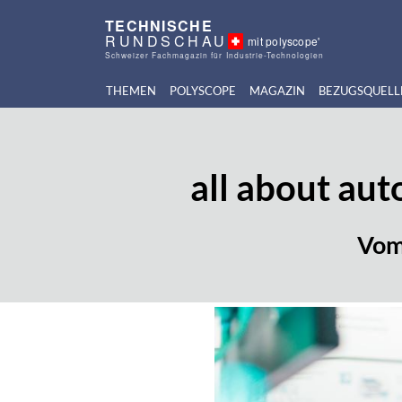
TECHNISCHE
RUNDSCHAU
mit polyscope'
Schweizer Fachmagazin für Industrie-Technologien
THEMEN
POLYSCOPE
MAGAZIN
BEZUGSQUELL
all about au
Vom 