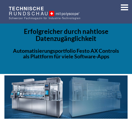
TECHNISCHE
RUNDSCHAU
mit polyscope'
Schweizer Fachmagazin für Industrie-Technologien
Erfolgreicher durch nahtlose
Datenzugänglichkeit
Automatisierungsportfolio Festo AX Controls
als Plattform für viele Software-Apps