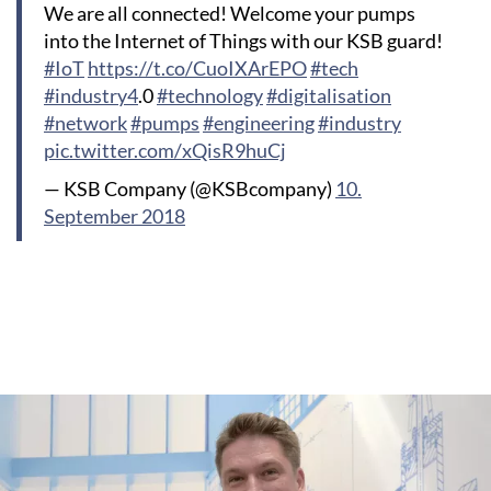
We are all connected! Welcome your pumps
into the Internet of Things with our KSB guard!
#IoT
https://t.co/CuoIXArEPO
#tech
#industry4
.0
#technology
#digitalisation
#network
#pumps
#engineering
#industry
pic.twitter.com/xQisR9huCj
— KSB Company (@KSBcompany)
10.
September 2018