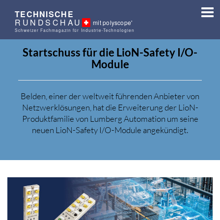
TECHNISCHE
RUNDSCHAU
mit polyscope'
Schweizer Fachmagazin für Industrie-Technologien
Startschuss für die LioN-Safety I/O-
Module
Belden, einer der weltweit führenden Anbieter von
Netzwerklösungen, hat die Erweiterung der LioN-
Produktfamilie von Lumberg Automation um seine
neuen LioN-Safety I/O-Module angekündigt.