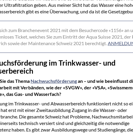
r Ultrafiltration geben. Aus meiner Sicht hat das Wasser eine hoh
serbereich gibt es eine Überwachung, und da ist die Gesetzgebun
 sich zum Branchenevent 2021 mit dem Besuchercode «1156» an u
tenloses Ticket, welches Sie zum Eintritt der Aqua Suisse 2021, d
ich sowie der Maintenance Schweiz 2021 berechtigt.
ANMELDU
chsförderung im Trinkwasser- und
erbereich
Sie das Thema
Nachwuchsförderung
an – und wie beeinflusst d
beit mit Verbänden, wie der «SVGW», der «VSA», «Swissmem
e», das Gas- und Wasserfach?
ung im Trinkwasser- und Abwasserbereich funktioniert nicht so ei
at erst mit einer Zweitausbildung Zugang in die Wasser- oder
branche. Die gesamte Schweiz hat Probleme, Nachwuchsmitarbei
einerseits technisch versiert sind und gleichzeitig die notwendige
tenz haben. Es gibt zwar Ausbildungswege und Studiengänge, di