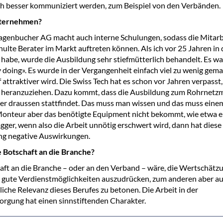
ch besser kommuniziert werden, zum Beispiel von den Verbänden.
nternehmen?
genbucher AG macht auch interne Schulungen, sodass die Mitar
chulte Berater im Markt auftreten können. Als ich vor 25 Jahren in
habe, wurde die Ausbildung sehr stiefmütterlich behandelt. Es wa
y doing». Es wurde in der Vergangenheit einfach viel zu wenig gema
 attraktiver wird. Die Swiss Tech hat es schon vor Jahren verpasst
heranzuziehen. Dazu kommt, dass die Ausbildung zum Rohrnetzm
r draussen stattfindet. Das muss man wissen und das muss einem
onteur aber das benötigte Equipment nicht bekommt, wie etwa e
gger, wenn also die Arbeit unnötig erschwert wird, dann hat dies
g negative Auswirkungen.
e Botschaft an die Branche?
aft an die Branche – oder an den Verband – wäre, die Wertschätz
 gute Verdienstmöglichkeiten auszudrücken, zum anderen aber au
liche Relevanz dieses Berufes zu betonen. Die Arbeit in der
rgung hat einen sinnstiftenden Charakter.