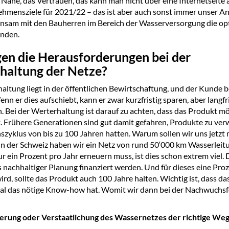
 Nähe, das Vertrauen, das kann man nicht über eine Internetseite
hmensziele für 2021/22 – das ist aber auch sonst immer unser A
nsam mit den Bauherren im Bereich der Wasserversorgung die op
inden.
gen die Herausforderungen bei der
haltung der Netze?
altung liegt in der öffentlichen Bewirtschaftung, und der Kunde b
nn er dies aufschiebt, kann er zwar kurzfristig sparen, aber langfri
n. Bei der Werterhaltung ist darauf zu achten, dass das Produkt mö
st. Frühere Generationen sind gut damit gefahren, Produkte zu ver
szyklus von bis zu 100 Jahren hatten. Warum sollen wir uns jetzt 
n der Schweiz haben wir ein Netz von rund 50‘000 km Wasserleit
r ein Prozent pro Jahr erneuern muss, ist dies schon extrem viel.
s nachhaltiger Planung finanziert werden. Und für dieses eine Proz
rd, sollte das Produkt auch 100 Jahre halten. Wichtig ist, dass da
al das nötige Know-how hat. Womit wir dann bei der Nachwuchs
sierung oder Verstaatlichung des Wassernetzes der richtige We