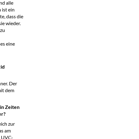
nd alle
ist ein
e, dass die
ie wieder.
 zu
 es eine
zid
ner. Der
mit dem
in Zeiten
er?
ich zur
das am
e UVC-