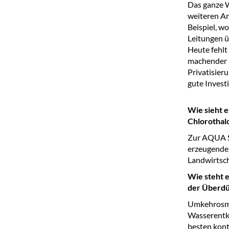
Das ganze W
weiteren An
Beispiel, w
Leitungen ü
Heute fehlt
machender F
Privatisieru
gute Invest
Wie sieht e
Chlorothalo
Zur AQUA S
erzeugende 
Landwirtsch
Wie steht 
der Überdü
Umkehrosmos
Wasserentke
besten kont