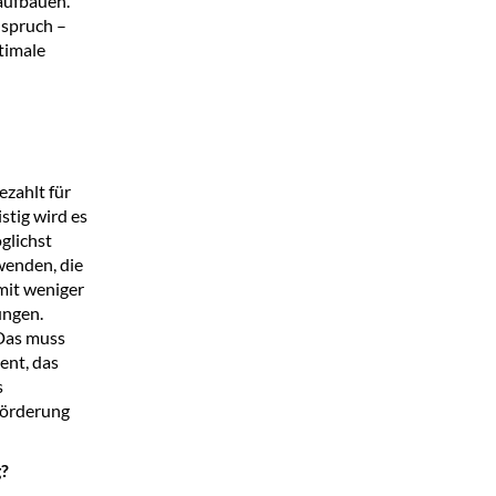
 aufbauen.
nspruch –
timale
ezahlt für
stig wird es
glichst
wenden, die
mit weniger
ungen.
 Das muss
ent, das
s
förderung
g?