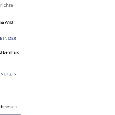
richte
rma Wild
E IN DER
ed Bernhard
ENUTZT»
achmessen