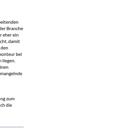
beitenden
 der Branche
r eher ein
cht, damit
, den
onteur bei
 liegen.
inen
e mangelnde
ung zum
ch die