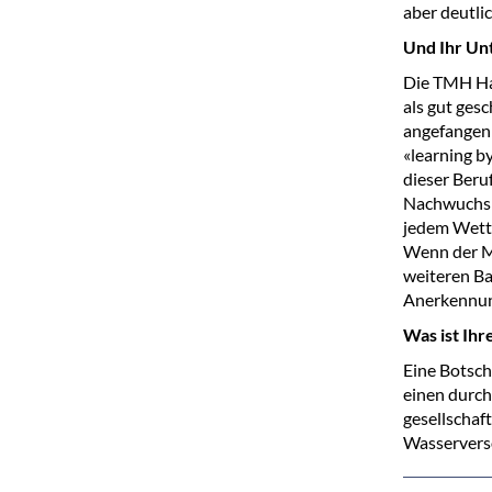
aber deutli
Und Ihr U
Die TMH Ha
als gut ges
angefangen 
«learning b
dieser Beruf
Nachwuchs 
jedem Wette
Wenn der M
weiteren Ba
Anerkennun
Was ist Ihr
Eine Botsch
einen durch
gesellschaft
Wasserverso