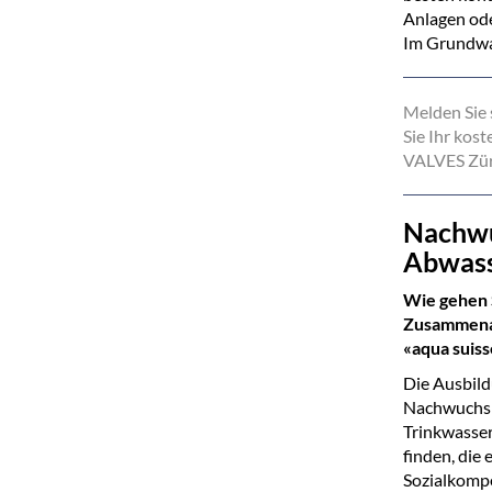
Anlagen ode
Im Grundwas
Melden Sie
Sie Ihr kos
VALVES Zür
Nachwu
Abwass
Wie gehen 
Zusammenar
«aqua suiss
Die Ausbild
Nachwuchs h
Trinkwasser
finden, die 
Sozialkompe