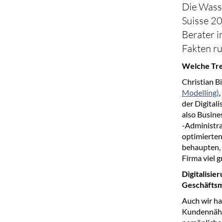
Die Wass
Suisse 20
Berater 
Fakten r
Welche Tre
Christian B
Modelling)
der Digitali
also Busine
-Administra
optimierten
behaupten, 
Firma viel 
Digitalisie
Geschäftsmo
Auch wir hab
Kundennähe 