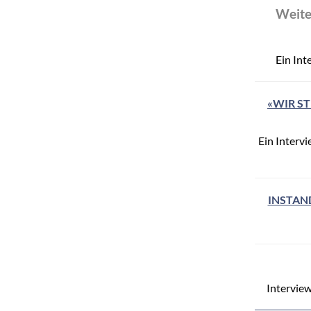
Weite
Ein Int
«WIR ST
Ein Interv
INSTAN
Intervie