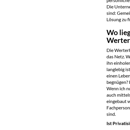
persönliche
Die Unterne
sind: Gemei
Lösung zu f
Wo lie
Werter
Die Werterh
das Netz. We
ihn einhole
langlebig i
einen Leben
begnügen? I
Wenn ich nu
auch mittel
eingebaut wi
Fachperson
sind.
Ist Privati