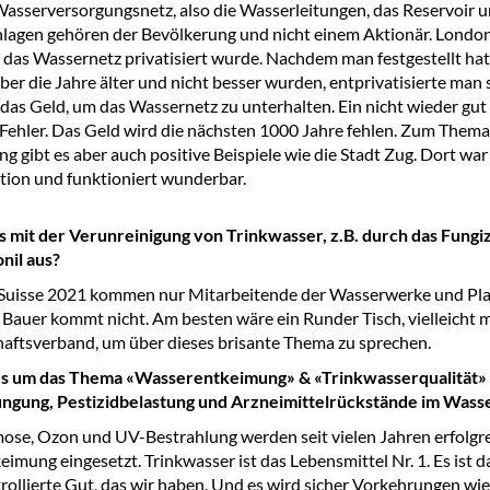
asserversorgungsnetz, also die Wasserleitungen, das Reservoir u
lagen gehören der Bevölkerung und nicht einem Aktionär. London 
o das Wassernetz privatisiert wurde. Nachdem man festgestellt hatt
ber die Jahre älter und nicht besser wurden, entprivatisierte man s
 das Geld, um das Wassernetz zu unterhalten. Ein nicht wieder gut
ehler. Das Geld wird die nächsten 1000 Jahre fehlen. Zum Thema
ng gibt es aber auch positive Beispiele wie die Stadt Zug. Dort war
ition und funktioniert wunderbar.
s mit der Verunreinigung von Trinkwasser, z.B. durch das Fungi
nil aus?
uisse 2021 kommen nur Mitarbeitende der Wasserwerke und Pla
Bauer kommt nicht. Am besten wäre ein Runder Tisch, vielleicht 
aftsverband, um über dieses brisante Thema zu sprechen.
es um das Thema «Wasserentkeimung» & «Trinkwasserqualität» 
ngung, Pestizidbelastung und Arzneimittelrückstände im Wass
e, Ozon und UV-Bestrahlung werden seit vielen Jahren erfolgre
imung eingesetzt. Trinkwasser ist das Lebensmittel Nr. 1. Es ist 
rollierte Gut, das wir haben. Und es wird sicher Vorkehrungen wi