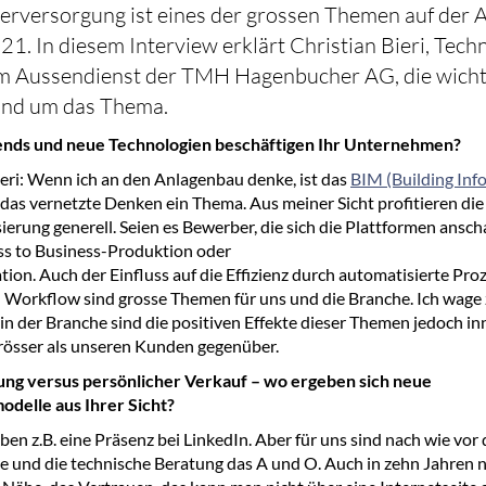
erversorgung ist eines der grossen Themen auf der 
21. In diesem Interview erklärt Christian Bieri, Tech
im Aussendienst der TMH Hagenbucher AG, die wicht
und um das Thema.
nds und neue Technologien beschäftigen Ihr Unternehmen?
ieri: Wenn ich an den Anlagenbau denke, ist das
BIM (Building Inf
, das vernetzte Denken ein Thema. Aus meiner Sicht profitieren di
sierung generell. Seien es Bewerber, die sich die Plattformen ansc
ss to Business-Produktion oder
tion. Auch der Einfluss auf die Effizienz durch automatisierte Pro
 Workflow sind grosse Themen für uns und die Branche. Ich wage
in der Branche sind die positiven Effekte dieser Themen jedoch in
grösser als unseren Kunden gegenüber.
rung versus persönlicher Verkauf – wo ergeben sich neue
delle aus Ihrer Sicht?
en z.B. eine Präsenz bei LinkedIn. Aber für uns sind nach wie vor 
und die technische Beratung das A und O. Auch in zehn Jahren n