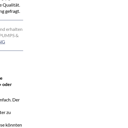
e Qualität.
g gefragt.
nd erhalten
er PUMPS &
NG
ie
» oder
nfach. Der
ter zu
ese könnten