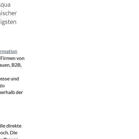
Aqua
nischer
igsten
ormation
e Firmen von
hauen, B2B,
zesse und
 zu
nerhalb der
die direkte
och. Die