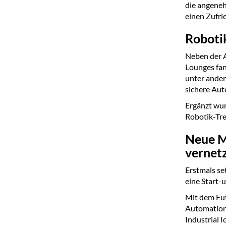
die angeneh
einen Zufri
Roboti
Neben der A
Lounges fa
unter ande
sichere Aut
Ergänzt wu
Robotik-Tre
Neue M
vernet
Erstmals se
eine Start-
Mit dem Fu
Automations
Industrial 