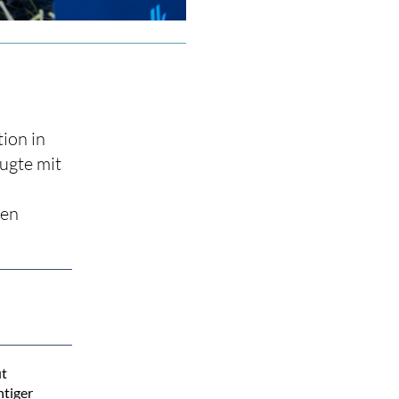
ion in
ugte mit
hen
ut
htiger