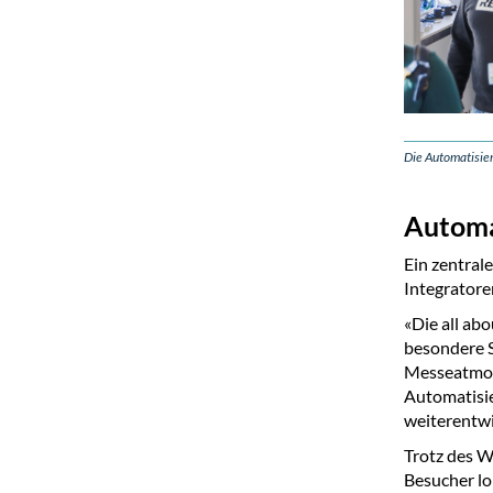
Die Automatisie
Automa
Ein zentral
Integratore
«Die all ab
besondere S
Messeatmosp
Automatisie
weiterentwi
Trotz des W
Besucher lo