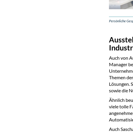
Persönliche Gesp
Ausstel
Industr
Auch von Aus
Manager bei
Unternehmen
Themen derz
Lösungen. S
sowie die N
Ähnlich beur
viele tolle
angenehme 
Automatisi
Auch Sascha