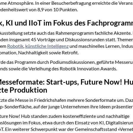
me Atmosphäre. In einer Besucherbefragung erreichte die Verans
edenheitswert von 8,9 von 10 Punkten.
k, KI und IIoT im Fokus des Fachprogra
usstellung setzte auch das Rahmenprogramm fachliche Akzente. I
nden insgesamt 45 Vorträge und Diskussionsrunden statt. Theme
rem
Robotik
,
künstliche Intelligenz
und maschinelles Lernen, Indust
omation, Nachhaltigkeit sowie Retrofit.
rde das Programm durch Podiumsdiskussionen, geführte Messer
nds sowie die Verleihung des Robotik Innovation Awards.
esseformate: Start-ups, Future Now! H
zte Produktion
tzte die Messe in Friedrichshafen mehrere Sonderformate um. Da
up-Sonderfläche, auf der junge Unternehmen ihre Ideen präsentier
ture Now! Hub standen zudem kosteneffiziente und nachhaltige
lösungen im Fokus, etwa durch den Einsatz von KI, Digitalisieru
IoT. Ein weiterer Schwerpunkt war der Gemeinschaftsstand «Verne