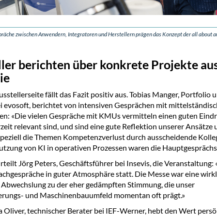
räche zwischen Anwendern, Integratoren und Herstellern prägen das Konzept der all about 
ler berichten über konkrete Projekte au
ie
stellerseite fällt das Fazit positiv aus. Tobias Manger, Portfolio
 evosoft, berichtet von intensiven Gesprächen mit mittelständis
: «Die vielen Gespräche mit KMUs vermitteln einen guten Eindr
eit relevant sind, und sind eine gute Reflektion unserer Ansätze
peziell die Themen Kompetenzverlust durch ausscheidende Kolle
utzung von KI in operativen Prozessen waren die Hauptgespräch
teilt Jörg Peters, Geschäftsführer bei Insevis, die Veranstaltung:
 Fachgespräche in guter Atmosphäre statt. Die Messe war eine wirkl
Abwechslung zu der eher gedämpften Stimmung, die unser
erungs- und Maschinenbauumfeld momentan oft prägt.»
 Oliver, technischer Berater bei IEF-Werner, hebt den Wert persö