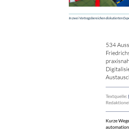
In zwei Vortragsbereichen diskutierten Exp
534 Ausst
Friedrich
praxisna
Digitalis
Austausch
Textquelle:
Redaktionel
Kurze Wege,
automation 