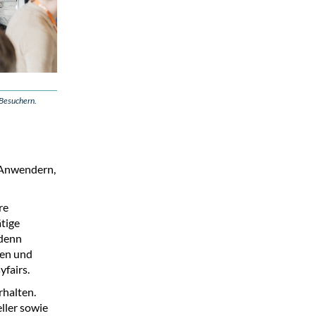
Besuchern.
 Anwendern,
re
ätige
 denn
ten und
yfairs.
rhalten.
ller sowie