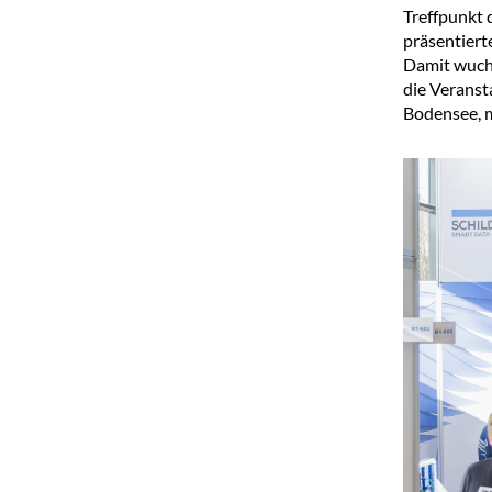
Treffpunkt 
präsentiert
Damit wuchs
die Verans
Bodensee, m