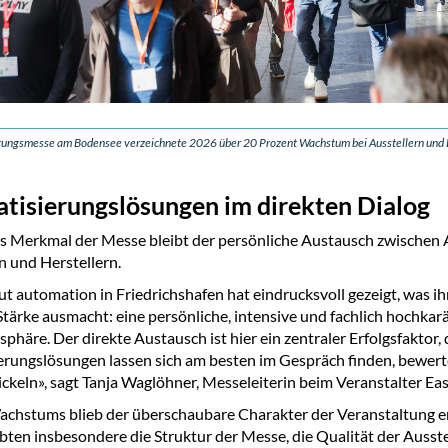
rungsmesse am Bodensee verzeichnete 2026 über 20 Prozent Wachstum bei Ausstellern und 
tisierungslösungen im direkten Dialog
es Merkmal der Messe bleibt der persönliche Austausch zwischen
n und Herstellern.
out automation in Friedrichshafen hat eindrucksvoll gezeigt, was ih
tärke ausmacht: eine persönliche, intensive und fachlich hochkar
häre. Der direkte Austausch ist hier ein zentraler Erfolgsfaktor,
rungslösungen lassen sich am besten im Gespräch finden, bewer
ckeln», sagt Tanja Waglöhner, Messeleiterin beim Veranstalter Eas
achstums blieb der überschaubare Charakter der Veranstaltung e
bten insbesondere die Struktur der Messe, die Qualität der Ausste