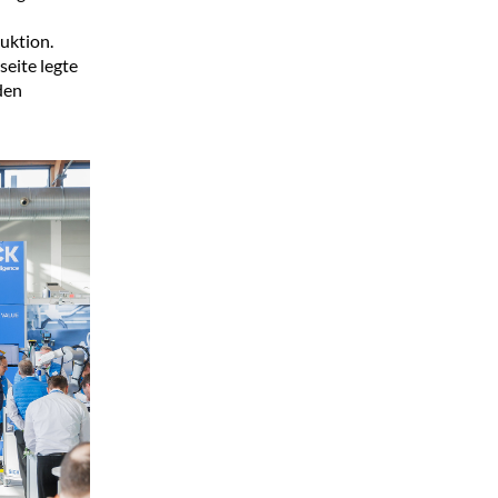
uktion.
eite legte
den