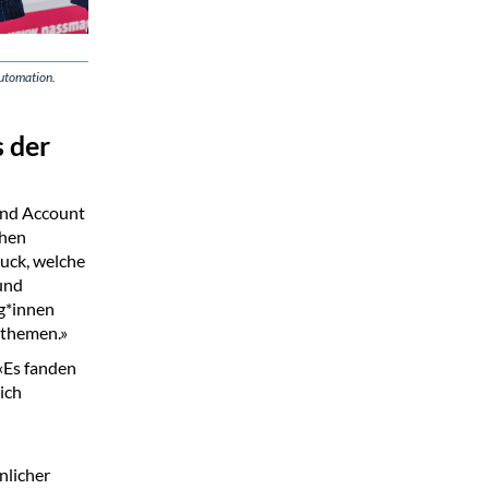
automation.
s der
 und Account
chen
uck, welche
 und
g*innen
sthemen.»
 «Es fanden
ich
nlicher