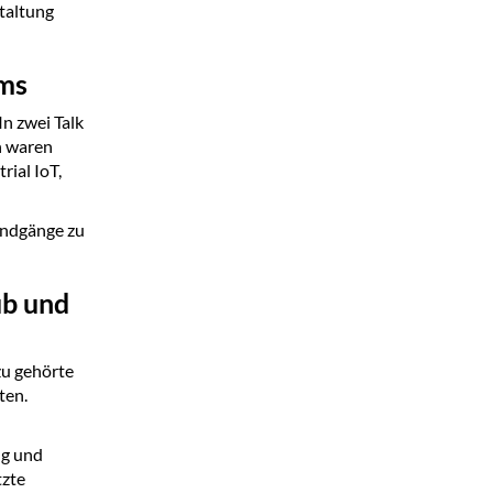
taltung
mms
n zwei Talk
n waren
rial IoT,
undgänge zu
ub und
zu gehörte
ten.
ng und
tzte