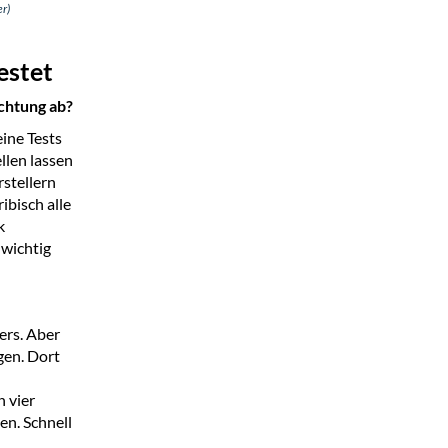
r)
estet
chtung ab?
ine Tests
llen lassen
rstellern
ibisch alle
k
wichtig
ers. Aber
gen. Dort
 vier
en. Schnell