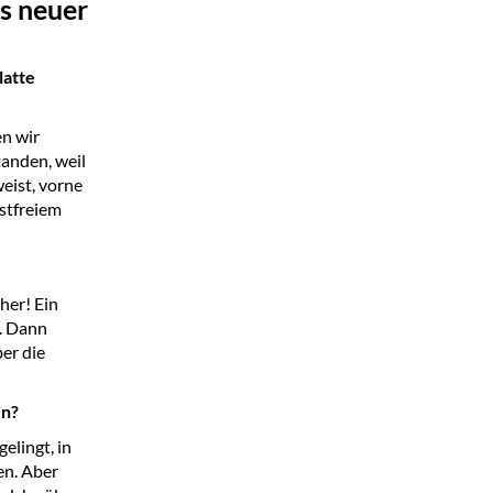
s neuer
latte
en wir
tanden, weil
eist, vorne
stfreiem
her! Ein
n. Dann
er die
en?
elingt, in
en. Aber