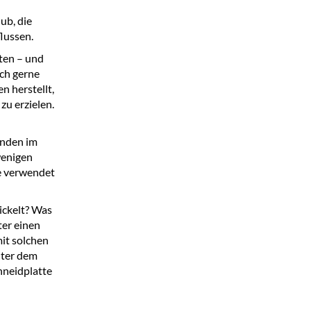
ub, die
flussen.
ten – und
uch gerne
n herstellt,
zu erzielen.
enden im
wenigen
ie verwendet
ickelt? Was
ter einen
mit solchen
nter dem
hneidplatte