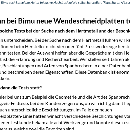
imu auch komplexe Halter inklusive Hochdruckzufuhr selbst herstellen. (Foto: Eugen Albisse
n bei Bimu neue Wendeschneidplatten t
solche Tests bei der Suche nach dem Hartmetall und der Beschi
 unterscheiden. Bei der Suche nach dem Hartmetall führen wir ke
können beim Hersteller nicht vier oder fünf Presswerkzeuge herste
ann testen. Bei der Auswahl helfen aber die Gespräche mit den He
 ist die Erfahrung und Recherchearbeit. Wir stellen seit Jahren akr
, Beschichtungen und Arten von Spanbrechern in einer Datenban
d beschreiben deren Eigenschaften. Diese Datenbank ist enorm 
keln.
dann die Tests statt?
hier bei uns zum Beispiel die Geometrie und die Art des Spanbrech
gzeit-Feldtests bei den Kunden zeigen uns, ob wir richtig damit lie
auch unterschiedliche Beschichtungen. Im Falle der neuen
dplatten-Linie hatten wir acht verschiedene Beschichtungen von
Jeder Testkunde bekam alle acht Werkzeuge und konnte diese test
 heraus, welche zwei die Favoriten sind.