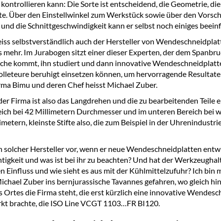
 kontrollieren kann: Die Sorte ist entscheidend, die Geometrie, die
e. Über den Einstellwinkel zum Werkstück sowie über den Vorsch
e und die Schnittgeschwindigkeit kann er selbst noch einiges beein
eiss selbstverständlich auch der Hersteller von Wendeschneidplat
s mehr. Im Jurabogen sitzt einer dieser Experten, der dem Spanbr
liche kommt, ihn studiert und dann innovative Wendeschneidplatte
lleteure beruhigt einsetzen können, um hervorragende Resultate 
Firma Bimu und deren Chef heisst Michael Zuber.
der Firma ist also das Langdrehen und die zu bearbeitenden Teile 
ich bei 42 Millimetern Durchmesser und im unteren Bereich bei 
imetern, kleinste Stifte also, die zum Beispiel in der Uhrenindustr
n solcher Hersteller vor, wenn er neue Wendeschneidplatten entw
htigkeit und was ist bei ihr zu beachten? Und hat der Werkzeughal
n Einfluss und wie sieht es aus mit der Kühlmittelzufuhr? Ich bin 
ichael Zuber ins bernjurassische Tavannes gefahren, wo gleich hi
 Ortes die Firma steht, die erst kürzlich eine innovative Wendesc
kt brachte, die ISO Line VCGT 1103…FR BI120.