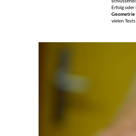
schlussendl
Erfolg oder 
Geometrie
vielen Test