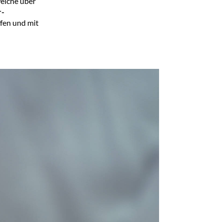
welche über
r-
ffen und mit