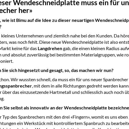
eser Wendeschneidplatte muss ein für un
echer her»
 wie ist Bimu auf die Idee zu dieser neuartigen Wendeschneidp
?
n kleines Unternehmen und ziemlich nahe bei den Kunden. Da hör
fters, was noch fehlt. Diese neue Wendeschneidplatte ist also ents
Markt keine für das
Langdrehen
gab, die einen kleinen Radius aufw
 und absolut zuverlässig bei bestimmten Materialgruppen, wie ro
ioniert.
Sie sich hingesetzt und gesagt, so, das machen wir nun?
schon. Wir wussten schnell, da muss ein für uns neuer Spanbrecher 
ngsspan­brecher
, mit dem in alle Richtungen gedreht werden kan
ir über das einzusetzende Hartmetall und schliesslich auch noch üb
ng.
 Sie selbst als innovativ an der Wendeschneidplatte bezeichn
r Typ des Spanbrechers mit den drei «Fingern», womit es uns eben g
chtungen ein Werkstück mit kontrolliertem Spanbruch zu bearbeit