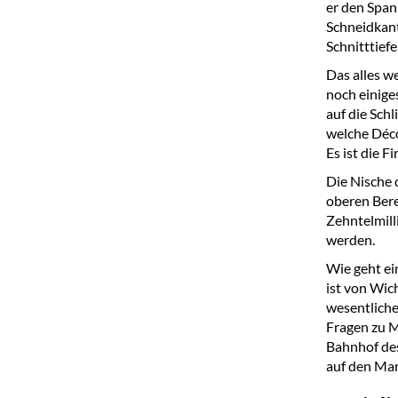
er den Span
Schneidkant
Schnitttief
Das alles w
noch einige
auf die Sch
welche Déco
Es ist die 
Die Nische 
oberen Bere
Zehntelmill
werden.
Wie geht ei
ist von Wic
wesentliche
Fragen zu M
Bahnhof des
auf den Mar