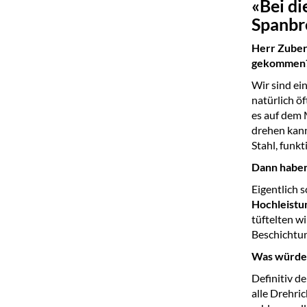
«Bei di
Spanbr
Herr Zuber,
gekommen
Wir sind ei
natürlich ö
es auf dem 
drehen kann
Stahl, funkt
Dann haben 
Eigentlich 
Hochleistu
tüftelten w
Beschichtu
Was würden
Definitiv de
alle Drehri