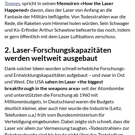
Townes
, spricht in seinen
Memoiren «How the Laser
Happened»
davon, dass der Laser von Anfang an die
Fantasie der Militärs beflügelte. Von Todesstrahlen war die
Rede, die Raketen vom Himmel holen würden. Sein Schwager
und Ko-Erfinder Arthur Schawlow befeuerte das noch, indem
er gern öffentlich mit dem Laser Luftballons zerschoss.
2. Laser-Forschungskapazitäten
werden weltweit ausgebaut
Dank solcher Ideen wurden schnell erhebliche Forschungs-
und Entwicklungskapazitäten aufgebaut – und zwar in Ost
und West. Die USA
sahen im Laser «the biggest
breakthrough in the weapons area»
seit der Atombombe
und unterstützten die Forschung ab 1960 mit
Millionenbudgets. In Deutschland waren die Budgets
deutlich kleiner, aber auch hier wurde die Industrie (Leitz,
Telefunken u.a.) früh vom Bundesministerium für
Verteidigung eingebunden. Dabei zeigte sich schnell, dass die
Laser vor allem zur Vermessung taugten. «Todesstrahlen» zur
Raketenabwehr sind bis heute nicht über das Teststadium