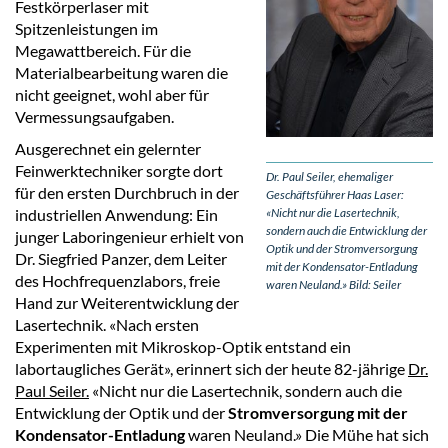
Festkörperlaser mit
Spitzenleistungen im
Megawattbereich. Für die
Materialbearbeitung waren die
nicht geeignet, wohl aber für
Vermessungsaufgaben.
Ausgerechnet ein gelernter
Feinwerktechniker sorgte dort
Dr. Paul Seiler, ehemaliger
für den ersten Durchbruch in der
Geschäftsführer Haas Laser:
industriellen Anwendung: Ein
«Nicht nur die Lasertechnik,
sondern auch die Entwicklung der
junger Laboringenieur erhielt von
Optik und der Stromversorgung
Dr. Siegfried Panzer, dem Leiter
mit der Kondensator-Entladung
des Hochfrequenzlabors, freie
waren Neuland.» Bild: Seiler
Hand zur Weiterentwicklung der
Lasertechnik. «Nach ersten
Experimenten mit Mikroskop-Optik entstand ein
labortaugliches Gerät», erinnert sich der heute 82-jährige
Dr.
Paul Seiler.
«Nicht nur die Lasertechnik, sondern auch die
Entwicklung der Optik und der
Stromversorgung mit der
Kondensator-Entladung
waren Neuland.» Die Mühe hat sich