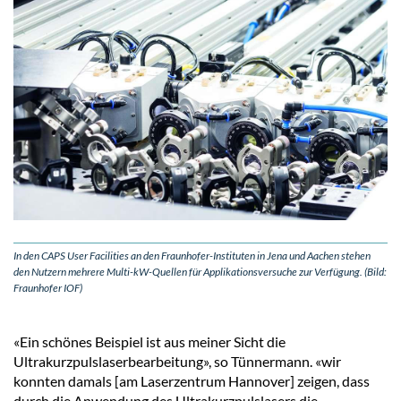
In den CAPS User Facilities an den Fraunhofer-Instituten in Jena und Aachen stehen
den Nutzern mehrere Multi-kW-Quellen für Applikationsversuche zur Verfügung. (Bild:
Fraunhofer IOF)
«Ein schönes Beispiel ist aus meiner Sicht die
Ultrakurzpulslaserbearbeitung», so Tünnermann. «wir
konnten damals [am Laserzentrum Hannover] zeigen, dass
durch die Anwendung des Ultrakurzpulslasers die