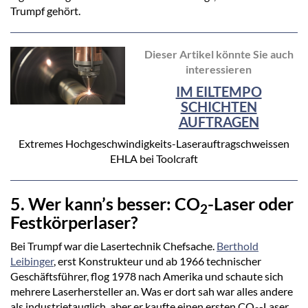
Trumpf gehört.
Dieser Artikel könnte Sie auch
interessieren
IM EILTEMPO
SCHICHTEN
AUFTRAGEN
Extremes Hochgeschwindigkeits-Laserauftragschweissen
EHLA bei Toolcraft
5. Wer kann’s besser: CO
-Laser oder
2
Festkörperlaser?
Bei Trumpf war die Lasertechnik Chefsache.
Berthold
Leibinger
, erst Konstrukteur und ab 1966 technischer
Geschäftsführer, flog 1978 nach Amerika und schaute sich
mehrere Laserhersteller an. Was er dort sah war alles andere
als industrietauglich, aber er kaufte einen ersten CO
-Laser.