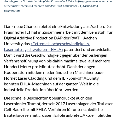
der integrierte EHLA-Arbeitskopf des Fraunhofer ILT die Auftragsgeschwindigkeit von
bisher max 2 m/min auf mehrere Hundert. Bild: Fraunhofer ILT, Aachen/Ralf
Baumgarten
Ganz neue Chancen bietet eine Entwicklung aus Aachen. Das
Fraunhofer ILT hat in Zusammenarbeit mit dem Lehrstuhl für
Digital Additive Production DAP der RWTH Aachen
University das
«Extreme Hochgeschwindigkeits-
Laserauftragschweissen – EHLA»
patentiert und entwickelt.
Damit wird die Geschwindigkeit gegenüber der bisherigen
Verfahrensführung von bis dahin maximal zwei auf mehrere
Hundert Meter pro Minute erhöht. Dank der engen
Kooperation mit dem niederländischen Maschinenbauer
Hornet Laser Cladding und dem ILT-Spin-off ACunity
konnten EHLA-Maschinen auf der ganzen Welt in die
industrielle Produktion überführt werden.
Die schnelle Beschichtung beeindruckte auch den
Laserpionier Trumpf, der seit 2017 Laseranlagen der TruLaser
Cell-Baureihe mit EHLA-Verfahren für unterschiedliche
Bauteilgrössen mit grossem Erfolg anbietet. Aktuell folgt der