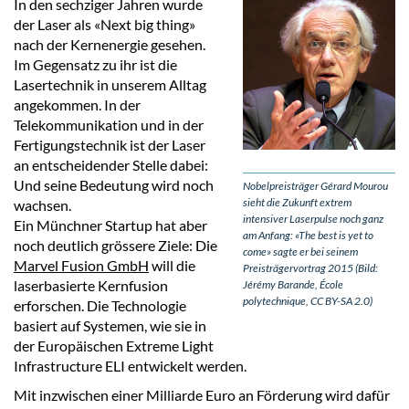
In den sechziger Jahren wurde
der Laser als «Next big thing»
nach der Kernenergie gesehen.
Im Gegensatz zu ihr ist die
Lasertechnik in unserem Alltag
angekommen. In der
Telekommunikation und in der
Fertigungstechnik ist der Laser
an entscheidender Stelle dabei:
Und seine Bedeutung wird noch
Nobelpreisträger Gérard Mourou
sieht die Zukunft extrem
wachsen.
intensiver Laserpulse noch ganz
Ein Münchner Startup hat aber
am Anfang: «The best is yet to
noch deutlich grössere Ziele: Die
come» sagte er bei seinem
Marvel Fusion GmbH
will die
Preisträgervortrag 2015 (Bild:
laserbasierte Kernfusion
Jérémy Barande, École
polytechnique, CC BY-SA 2.0)
erforschen. Die Technologie
basiert auf Systemen, wie sie in
der Europäischen Extreme Light
Infrastructure ELI entwickelt werden.
Mit inzwischen einer Milliarde Euro an Förderung wird dafür