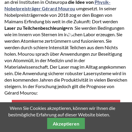
an drei Instituten in Osteuropa
die Idee von
Physik-
Nobelpreisträger Gérard Mourou
umgesetzt. In seiner
Nobelpreisträgerrede von 2018 zog er den Bogen von
Maimans Erfindung bis weit in die Zukunft: Dort werden
Laser zu Teilchenbeschleunigern
. Sie werden Bedingungen
wie im Innern von Sternen im irdischen Labor erzeugen. Sie
werden Atomkerne zertrümmern und fusionieren. Sie
SCROLL DOWN
werden durch schiere Intensität Teilchen aus dem Nichts
holen. Mourou sprach über Anwendungen zur Beseitigung
von Atommüll, in der Medizin und in der
Materialwissenschaft. Der Laser mag im Alltag angekommen
sein. Die Anwendung sicherer robuster Lasersysteme wird in
den kommenden Jahren die Produktivität in vielen Bereichen
steigern. In der Forschung jedoch gilt die Prognose von
Gérard Mourou:
«The best is yet to come!»
Wenn Sie Cookies akzeptieren, können wir Ihnen die
bestmögliche Erfahrung auf dieser Website bieten.
Akzeptieren