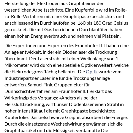
Herstellung der Elektroden aus Graphit einer der
wesentlichen Arbeitsschritte. Eine Kupferfolie wird im Rolle-
zu-Rolle-Verfahren mit einer Graphitpaste beschichtet und
anschliessend im Durchlaufofen bei 160 bis 180 Grad Celsius
getrocknet. Die mit Gas betriebenen Durchlauföfen haben
einen hohen Energieverbrauch und nehmen viel Platz ein.
Die Expertinnen und Experten des Fraunhofer ILT haben eine
Anlage entwickelt, in der ein Diodenlaser die Trocknung
übernimmt. Der Laserstrahl mit einer Wellenlänge von 1
Mikrometer wird durch eine spezielle Optik erweitert, welche
die Elektrode grossflächig belichtet. Die
Optik
wurde vom
Industriepartner Laserline für die Trocknungsanlage
entworfen. Samuel Fink, Gruppenleiter für
Dünnschichtverfahren am Fraunhofer ILT, erklärt das
Wirkprinzip des Vorgangs: «Anders als bei der
Heisslufttrocknung, wirft unser Diodenlaser einen Strahl in
hoher Intensität auf die mit Graphitpaste beschichtete
Kupferfolie. Das tiefschwarze Graphit absorbiert die Energie.
Durch die einsetzende Wechselwirkung erwärmen sich die
Graphitpartikel und die Flüssigkeit verdampft.» Die