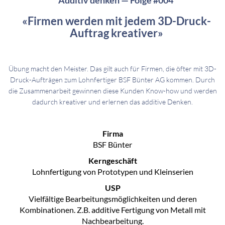
Additiv denken — Folge #004
«Firmen werden mit jedem 3D-Druck-
Auftrag kreativer»
Übung macht den Meister. Das gilt auch für Firmen, die öfter mit 3D-
Druck-Aufträgen zum Lohnfertiger BSF Bünter AG kommen. Durch
die Zusammenarbeit gewinnen diese Kunden Know-how und werden
dadurch kreativer und erlernen das additive Denken.
Firma
BSF Bünter
Kerngeschäft
Lohnfertigung von Prototypen und Kleinserien
USP
Vielfältige Bearbeitungsmöglichkeiten und deren
Kombinationen. Z.B. additive Fertigung von Metall mit
Nachbearbeitung.