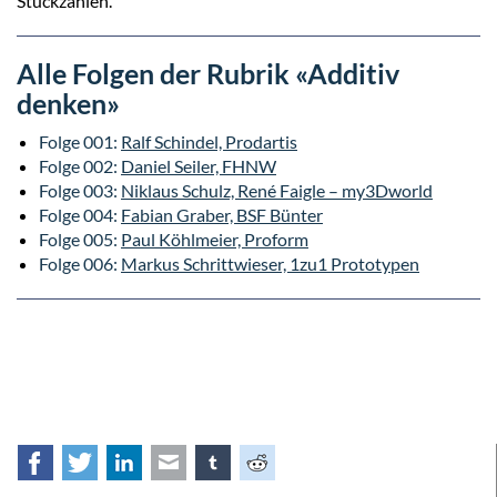
Stückzahlen.
Alle Folgen der Rubrik «Additiv
denken»
Folge 001:
Ralf Schindel, Prodartis
Folge 002:
Daniel Seiler, FHNW
Folge 003:
Niklaus Schulz, René Faigle – my3Dworld
Folge 004:
Fabian Graber, BSF Bünter
Folge 005:
Paul Köhlmeier, Proform
Folge 006:
Markus Schrittwieser, 1zu1 Prototypen
Facebook
Twitter
LinkedIn
E-mail
tumblr
Reddit