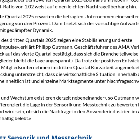
l-Ratio von 1,02 weist auf einen leichten Nachfrageüberhang hin.
rte Quartal 2025 erwarten die befragten Unternehmen eine weite
erung von drei Prozent. Damit setzt sich der vorsichtige Aufwärts
mit gedämpfter Dynamik.
 des dritten Quartals 2025 zeigen eine Stabilisierung und erste
mpulse», erklärt Philipp Gutmann, Geschäftsführer des AMA Ver
k auf das vierte Quartal bestätigt, dass sich die Branche teilweise 
lieder bleibt die Lage angespannt.» Da trotz der positiven Entwic
 Mitgliedsunternehmen im dritten Quartal Kurzarbeit angemelde
cklung unterstreicht, dass die wirtschaftliche Situation innerhalb
neinheitlich ist und einzelne Marktsegmente unter Nachfragesc
 und Wachstum existieren derzeit nebeneinander», so Gutmann we
ifferenziert die Lage in der Sensorik und Messtechnik zu bewerten i
d wird sein, ob sich die Nachfrage in den Anwenderindustrien im
haltig belebt.»