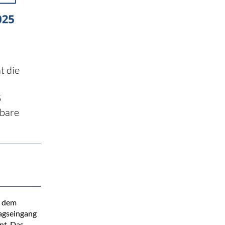
t die
5
rbare
r dem
ragseingang
nt. Das