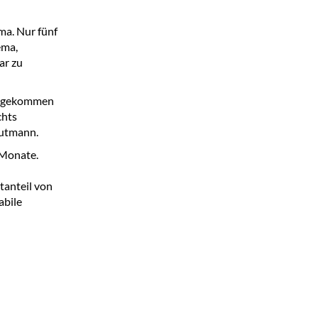
ma. Nur fünf
ema,
ar zu
 angekommen
chts
Gutmann.
 Monate.
tanteil von
abile