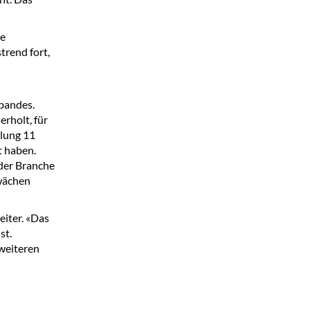
re
trend fort,
bandes.
erholt, für
klung 11
t haben.
 der Branche
hwächen
iter. «Das
st.
 weiteren