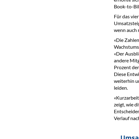
Book-to-Bil
Für das vie
Umsatzsteig
wenn auch 
«Die Zahlen
Wachstumsi
«Der Ausblic
andere Mitg
Prozent der
Diese Entwi
weiterhin u
leiden.
«Kurzarbeit
zeigt, wie d
Entscheiden
Verlauf nach