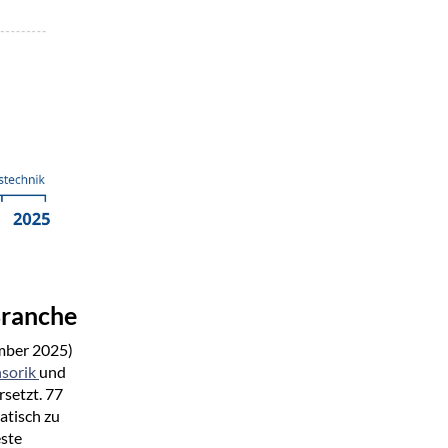
Branche
ember 2025)
nsorik
und
rsetzt. 77
atisch zu
este