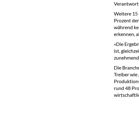
Verantwortl
Weitere 15 
Prozent de
während ke
erkennen, a
«Die Ergebn
ist, gleichz
zunehmende
Die Branche
Treiber wie
Produktions
rund 48 Pro
wirtschaftl