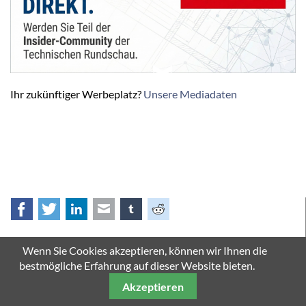
Ihr zukünftiger Werbeplatz?
Unsere Mediadaten
SCROLL DOWN
Facebook
Twitter
LinkedIn
E-mail
tumblr
Reddit
Impressum
Wenn Sie Cookies akzeptieren, können wir Ihnen die
bestmögliche Erfahrung auf dieser Website bieten.
Autor: Eugen Albisser
Akzeptieren
Bildquellen: Erowa, Rego-Fix, Roemheld Gruppe