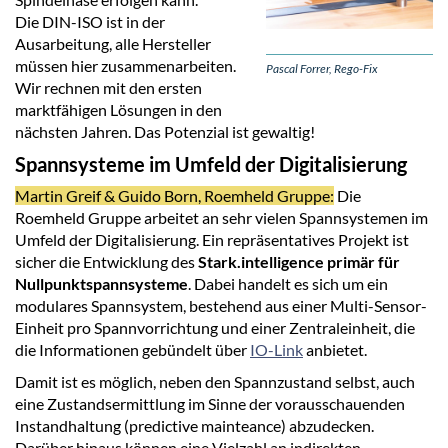
Die DIN-ISO ist in der
Ausarbeitung, alle Hersteller
müssen hier zusammenarbeiten.
Pascal Forrer, Rego-Fix
Wir rechnen mit den ersten
marktfähigen Lösungen in den
nächsten Jahren. Das Potenzial ist gewaltig!
Spannsysteme im Umfeld der Digitalisierung
Martin Greif & Guido Born, Roemheld Gruppe:
Die
Roemheld Gruppe arbeitet an sehr vielen Spannsystemen im
Umfeld der Digitalisierung. Ein repräsentatives Projekt ist
sicher die Entwicklung des
Stark.intelligence primär für
Nullpunktspannsysteme
. Dabei handelt es sich um ein
modulares Spannsystem, bestehend aus einer Multi-Sensor-
Einheit pro Spannvorrichtung und einer Zentraleinheit, die
die Informationen gebündelt über
IO-Link
anbietet.
Damit ist es möglich, neben den Spannzustand selbst, auch
eine Zustandsermittlung im Sinne der vorausschauenden
Instandhaltung (predictive mainteance) abzudecken.
Darüber hinaus können eine Vielzahl an indirekten