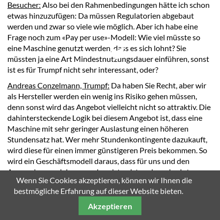
Besucher:
Also bei den Rahmenbedingungen hätte ich schon
etwas hinzuzufügen: Da müssen Regulatorien abgebaut
werden und zwar so viele wie möglich. Aber ich habe eine
Frage noch zum «Pay per use»-Modell: Wie viel müsste so
eine Maschine genutzt werden, dass es sich lohnt? Sie
müssten ja eine Art Mindestnutzungsdauer einführen, sonst
ist es für Trumpf nicht sehr interessant, oder?
SCROLL DOWN
Andreas Conzelmann, Trumpf:
Da haben Sie Recht, aber wir
als Hersteller werden ein wenig ins Risiko gehen müssen,
denn sonst wird das Angebot vielleicht nicht so attraktiv. Die
dahintersteckende Logik bei diesem Angebot ist, dass eine
Maschine mit sehr geringer Auslastung einen höheren
Stundensatz hat. Wer mehr Stundenkontingente dazukauft,
wird diese für einen immer günstigeren Preis bekommen. So
wird ein Geschäftsmodell daraus, dass für uns und den
Anwender am vielversprechendsten ist und wo das Interesse
Wenn Sie Cookies akzeptieren, können wir Ihnen die
am grössten ist, die Maschine so gut wie möglich auszulasten.
bestmögliche Erfahrung auf dieser Website bieten.
Eugen Albisser, Moderator:
Mit den neuen Geschäftsmodelle
Akzeptieren
stehen wir in der Industrie erst am Anfang und sie werden
uns noch lange beschäftigen. Während also Firmen wie