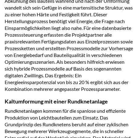
Abkühlung des Bauteils während und nach der Umformung
wandelt sich sein Gefüge in eine martensitische Struktur, was
zu einer hohen Härte und Festigkeit führt. Dieser
Herstellungsprozess benötigt viel Energie, die Frage nach
Einsparmöglichkeiten liegt also nahe. Für eine datenbasierte
Prozesssteuerung erfassten die Projektpartner alle
praxisrelevanten Fertigungsdaten aus Einzelprozessen sowie
Prozessketten und erstellten Prozessmodelle zur Vorhersage
von Energiebedarf und Bauteilqualität in verschiedenen
Optimierungsszenarien. Als besonders hilfreich erwiesen
sich hybride Prozessmodelle auf Basis des sogenannten
digitalen Zwillings. Das Ergebnis: Ein
Energieeinsparpotenzial von bis zu 20 % ergibt sich aus der
Kombination mehrerer angepasster Prozessparameter.
Kaltumformung mit einer Rundknetanlage
Rundknetanlagen kommen für die spanlose und effiziente
Produktion von Leichtbauteilen zum Einsatz. Das
Grundprinzip des Rundknetens beruht auf einer zyklischen
Bewegung mehrerer Werkzeugsegmente, die in schneller
Folge radial auf das Werkstück einwirken. Das Material wird