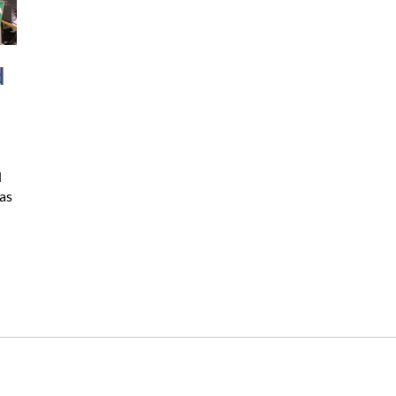
d
d
as