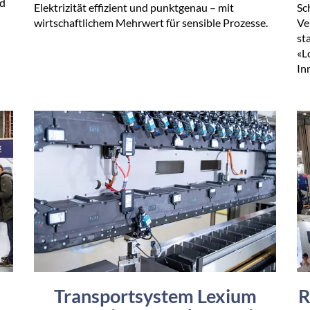
nd
Elektrizität effizient und punktgenau – mit
Sc
wirtschaftlichem Mehrwert für sensible Prozesse.
Ve
st
«L
In
Transportsystem Lexium
R